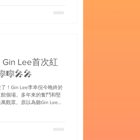
Gin Lee首次紅
🎼🎤🎤
！Gin Lee李幸倪今晚終於
紅館個場。多年來的奮鬥和堅
觀眾。原以為聽Gin Lee的
來不只如此！ 除了靚
情和感動！Gin分享了自己最