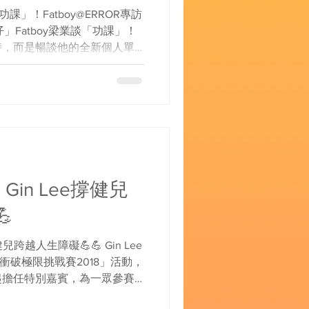
功課」！Fatboy@ERROR專訪
」Fatboy梁業談「功課」！
時，而是暢談他的全新個人單
此「功課」不同彼「功課」，當中
己解話！...
Gin Lee撐健兒

越人生障礙💪💪 Gin Lee
 衝破極限挑戰賽2018」活動，
nt一起擔任特別嘉賓，為一眾參賽