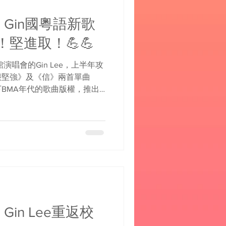
聞》Gin國粵語新歌
堅進取！💪💪
演唱會的Gin Lee，上半年攻
很堅強》及《信》兩首單曲
BMA年代的歌曲版權，推出
大賣。不過這只是個開始！演唱會
來了！昨天她先在在華語地區
Gin Lee重返校