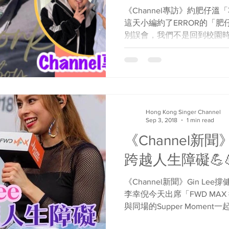
《Channel專訪》約肥仔溫「
這天小編約了ERROR的「肥仔
別誤會，我們不是回到校園
曲《Homework》。不過
別有解釋，估佢唔到，等肥仔自
Hong Kong Singer Channel
Sep 3, 2018
1 min read
《Channel新聞》
跨越人生障礙💪
《Channel新聞》Gin Lee撐健兒跨
李幸倪今天出席「FWD MAX
與同場的Supper Mome
健兒打氣！ 這項活動是全港最大型的城市障礙賽，透過跨