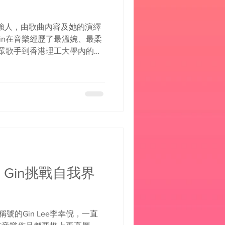
倒的強人，由歌曲內容及她的演繹
in在音樂經歷了最溫婉、最柔
一眾歌手到香港理工大學內的
是壓軸嘉賓，現場演繹了代表作《雙
演繹感動全場。不過最感...
擊》Gin挑戰自我界
號的Gin Lee李幸倪，一直