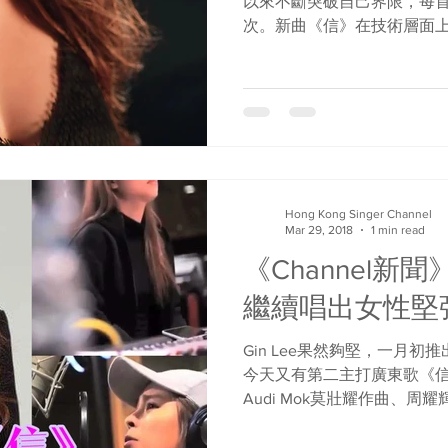
以來不斷突破自己界限，每
次。新曲《信》在技術層面上
「赤裸歌聲」，以女生的角
品只有Gin的歌聲，沒有和
展現出聲...
Hong Kong Singer Channel
Mar 29, 2018
1 min read
《Channel新
繼續唱出女性堅
Gin Lee果然夠堅，一月
今天又有第二主打廣東歌《
Audi Mok莫壯耀作曲、
堅強》，但感覺有點同出一
的執著與堅持。不過《很堅