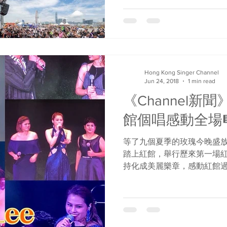
越11個不同難度...
Hong Kong Singer Channel
Jun 24, 2018
1 min read
《Channel新聞》
館個唱感動全場🎼
等了九個夏季的玫瑰今晚盛放了
踏上紅館，舉行歷來第一場
持化成美麗樂章，感動紅館過萬
演唱會純粹是百分百聽覺享受，原
聲、靚人、靚景，全晚充滿溫
初...