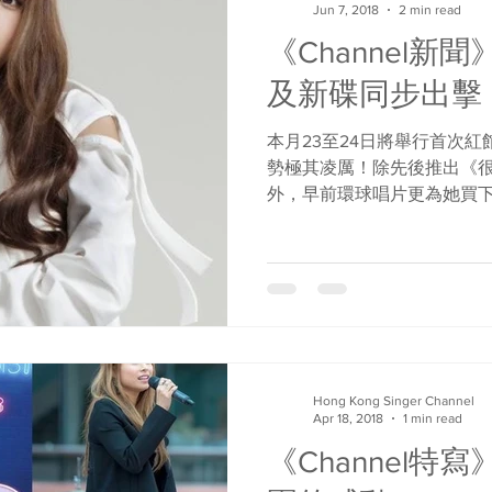
Jun 7, 2018
2 min read
《Channel新
及新碟同步出擊！
本月23至24日將舉行首次紅館
勢極其凌厲！除先後推出《
外，早前環球唱片更為她買下
精選碟《Prologue》並
在即的Gin，新一輪攻勢又
的...
Hong Kong Singer Channel
Apr 18, 2018
1 min read
《Channel特寫》