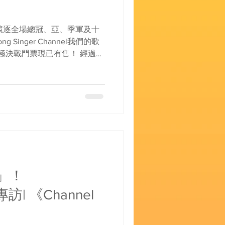
競逐全場總冠、亞、季軍及十
 Singer Channel我們的歌
日終極決戰門票現已有售！ 經過激
inger...
」！
專訪| 《Channel