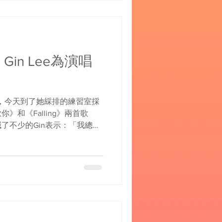
Gin Lee為演唱
在即，今天到了她綵排的練習室採
》和《Falling》兩首歌
了不少的Gin表示：「我總共
淡，烚菜、烚蛋加蕃薯，再配
！」據聞Gin這次演唱會的