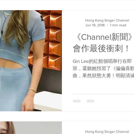
Hong Kong Singer Channel
Jun 19, 2018
1 min read
《Channel新聞》
會作最後衝刺！
Gin Lee的紅館個唱舉行
班，還聽她預習了《偏偏喜歡你
曲，果然狀態大勇！明顯清減
減了10磅，每日都食得好清
合健身和排舞，希望狀態達標
造...
Hong Kong Singer Channel