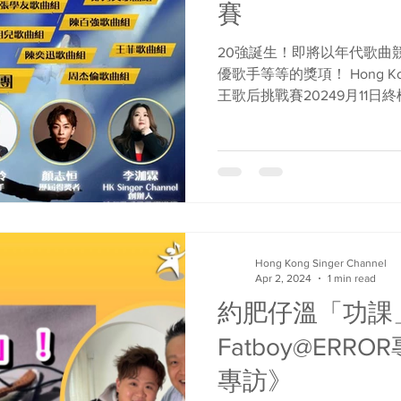
賽
20強誕生！即將以年代歌曲
優歌手等等的獎項！ Hong Kong
王歌后挑戰賽20249月11
烈的初賽及準決賽，Hong Kong S
Hong Kong Singer Channel
Apr 2, 2024
1 min read
約肥仔溫「功課
Fatboy@ERROR
專訪》