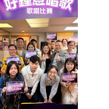
者！ 大會已計好分數，定出了最高分的20名選手。
加上之前在「冬季音樂戰」中獲獎的三名種子選
手，決賽23強誕生了！他們將會在4月4日齊齊踏上
灣仔會議展覽中心的大舞台，在總決賽中爭奪終極
殊榮。我們將以電郵通知入圍者有關總決賽的安
排，大家加油！ 國語歌曲組 冠軍：鄭苑瑛 (我不難
過) 亞軍：鄭翠嫻 (心痛) 季軍：顏沛鈺 (那些你很冒
險的夢) 英文歌曲組 冠軍：黃詩慧 (Natural Woman)
亞軍：鄭翠嫻 (In Love Again) 季軍：李宗匯 (Hound
Dog) 勵志親情歌曲組 冠軍：萬皓榮 (一雙手) 亞軍：
張心心 (幸運是我) 季軍：張詠詩 (犀利) 上世紀廣東
歌曲組 冠軍：姚志強 (離開以後) 亞軍：李自維 (偷偷
摸摸) 季軍：韋澤燧 (偏偏喜歡你) 本世紀廣東歌曲組
冠軍：鄭翠嫻 (忘川) 亞軍：萬皓榮 (老派約會之必要)
季軍：姚志強 (命硬) 總決賽23強 (排名按