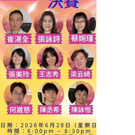
館 地址：九龍牛頭角道60號 (港鐵九龍灣站B出口)
演出者：鮑聖光、李泇霖、柳冕、林彥言、區俊傑
票價：HK$350 售票：請WhatsApp 57039103 為促
進流行樂壇與民間歌手的交流，特邀五位在Hong
Kong Singer Channel「歌頌音樂戰中」的冠軍歌手
擔任嘉賓，包括陳國華、羅雪儀、王志秀、張詠詩
及張心心。 座位有限，購票從速，期待大家的參
與！