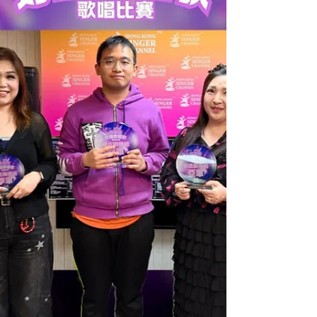
總決賽，作為「香港國際試食節暨優質食品博覽
2026」重點節目之一。當天台上台下的一情一景還
歷歷在目，讓我們從相片中一起回味，把美麗回憶
收在心裡！記住睇到尾，有很多有趣的花絮照！ 十
優歌手 總冠軍：何冠駒 (自卑) 總亞軍：鄭苑瑛 (我不
難過) 總季軍：鄭翠嫻 (In Love Again) 第四名：陶芷
澄 (多遠都要在一起) 第五名：林宇宸 (在夜裡跳舞)
第六名：顏沛鈺 (那些你很冒險的夢) 第七名：黃詩
慧 (Natural Woman) 第八名：許善琳 (單戀這件小事)
第九名：嚴志恒 (我們) 第十名：萬皓榮 (一雙手) 顏
志恒評判特選獎：嚴志恒 (我們) 艾力評判特