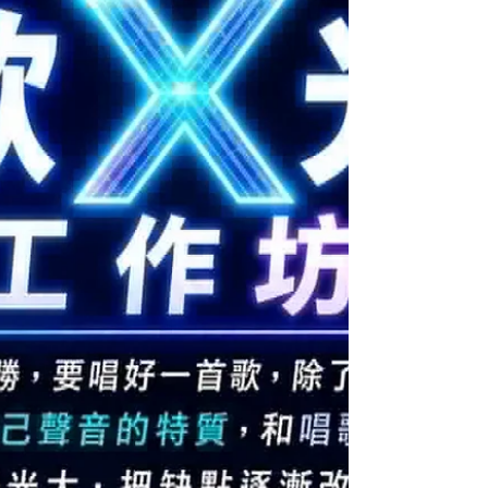
獎。第一回主題是「用音樂說故事」，大家可選唱
任何歌曲，語言不限。看看誰能唱出歌中故事，感
動全場！ 第一回：用音樂說故事 日期：2026年7月
17日 (星期五) 時間：7:30pm – 10:00pm 地點：Hong
Kong Singer Channel旺角總部 報名：請WhatsApp
57039103 名額有限，報名從速！