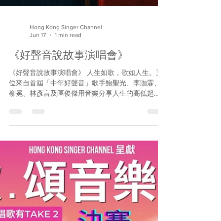
Hong Kong Singer Channel
Jun 17
1 min read
《好聲音說故事演唱會》
《好聲音說故事演唱會》 人生如歌，歌如人生。五
位來自首屆「中年好聲音」歌手鮑聖光、李泇霖、
柳冕、林彥言及區俊傑用音樂分享人生的高低起
伏，細味人生的悲歡離合，與大家共度一個笑中有
淚、淚中有愛的音樂夜！精彩環節包括： 偶像之歌
– 最愛偶像的一首深情之作 中聲回憶錄 – 在「中年
好聲音」中最難忘的一首歌（特別追加：中一生大
爆料……萬勿錯過！) 情深點唱機 – 送給心底裡戀戀
不忘那個人的一首歌 逆境之歌 – 在困難日子裡自我
勉勵的一首歌 驚喜合唱環節 日期：2026年7月10日
(星期五) 時間：晚上 7:30 地點：東九文化中心 – 樂