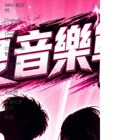
SING 級訪
問
Channel
Live
Channel
狂碟派
Channel新
歌推介
Channel
新聞
民間樂壇
SAM及其
他訪問
音樂比賽
資訊
往績