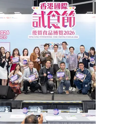
Two」的比賽概念，參賽者每一先唱一次，評判即時
評分及給予意見，然後再唱，再給一次分，按總分
選出十優歌手，各得證書，三甲獲頒精美獎座。
(註：十優歌手數目或會按是次參賽人數作出調整。)
冠、亞軍將會直接進入6月28日舉行的總決賽。 第
一回的主題是「我的飲歌」，大家可以選一首你最
拿手的歌曲來比賽，語言不限，任何人士都可參
加。寓比賽於學習，一起進步，一起享受音樂，愈
唱愈強！名額有限，額滿即止，報名從速。 第一
回：我的飲歌 日期：2026年5月2日 (星期六) 時間：
7:00pm – 10:00 地點：Hong Kong Singer Channel
旺角總部 報名：請WhatsApp 5703 9103