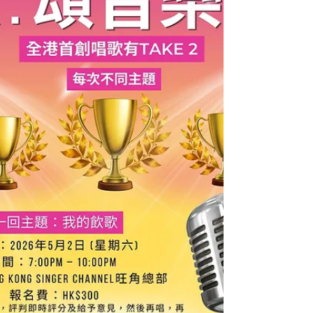
57039103。 ========================== HONG
KONG SINGER CHANNEL 讓每一個人唱出心聲Let
Everyone Sing From Their Heart Follow我哋
Facebook: Hong Kong Singer Channel Youtube:
hksingerchannel Website: www.hksingerchannel
Instagram: hkscchannel