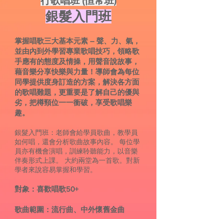
行歌唱班 (恒常班)
銀髮入門班
掌握唱歌三大基本元素 – 聲、力、氣，
並由內到外學習專業歌唱技巧，領略歌
手應有的態度及情操，用聲音說故事，
藉音樂分享快樂與力量！導師會為每位
同學提供度身訂造的方案，解決各方面
的歌唱難題，更重要是了解自己的優與
劣，把樽頸位一一衝破，享受歌唱樂
趣。
銀髮入門班：老師會給學員歌曲，教學員
如何唱，還會分析歌曲故事內容。 每位學
員亦有機會演唱，訓練聆聽能力，以音樂
伴奏形式上課。 大約兩堂為一首歌。對新
學者來說容易掌握和學習。
對象：喜歡唱歌50+
歌曲範圍：流行曲、中外懷舊金曲