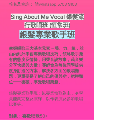
報名及查詢： 請whatsapp 5703 9103
Sing About Me Vocal
銀髮流
行歌唱班 (恒常班)
銀髮專業歌手班
掌握唱歌三大基本元素 – 聲、力、氣，並
由內到外學習專業歌唱技巧，領略歌手應
有的態度及情操，用聲音說故事，藉音樂
分享快樂與力量！導師會為每位同學提供
度身訂造的方案，解決各方面的歌唱難
題，更重要是了解自己的優與劣，把樽頸
位一一衝破，享受歌唱樂趣。
銀髮專業歌手班：以專業執歌為主，令學
員能夠完整及演繹，以作表演及參加歌唱
比賽等。
對象：喜歡唱歌50+
​分折聲線、尋找合適的歌曲