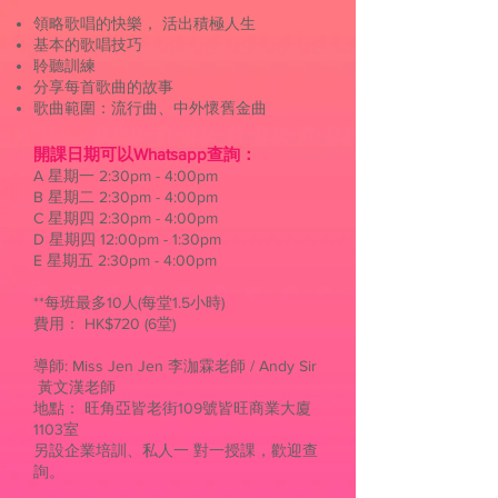
領略歌唱的快樂， 活出積極人生
基本的歌唱技巧
聆聽訓練
分享每首歌曲的故事
歌曲範圍：流行曲、中外懷舊金曲
開課日期可以Whatsapp查詢：
A 星期一 2:30pm - 4:00pm
B 星期二 2:30pm - 4:00pm
C 星期四 2:30pm - 4:00pm
D 星期四 12:00pm - 1:30pm
E 星期五 2:30pm - 4:00pm​
​ ​
**每班最多10人(每堂1.5小時)
費用： HK$720 (6堂)
導師: Miss Jen Jen 李泇霖老師 / Andy Sir
黃文漢老師
地點： 旺角亞皆老街109號皆旺商業大廈
1103室
另設企業培訓、私人一 對一授課，歡迎查
詢。