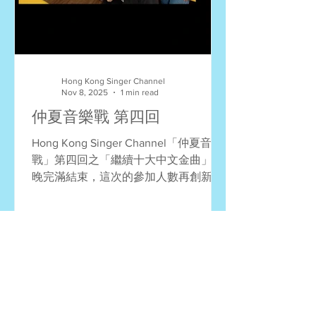
Hong Kong Singer Channel
Nov 8, 2025
1 min read
仲夏音樂戰 第四回
Hong Kong Singer Channel「仲夏音樂
戰」第四回之「繼續十大中文金曲」今
晚完滿結束，這次的參加人數再創新
高！我們繼續採用「唱歌有Take Two」
的形式進行比賽，寓學習於競賽。多謝
大家的踴躍參與，恭喜所有得獎者！第
五回合比賽詳情快將公佈！ 冠軍：顏沛
玉 (小城大事) 亞軍：張洛棋 (越難越愛)
季軍：姚志強 (K歌之王) 優異：陳國華
(你的名字我的姓氏) 優異：吳錦榮 (只想
一生跟你走) 優異：Yannis Lau (給自己