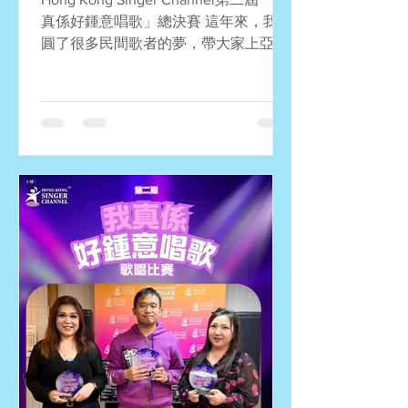
真係好鍾意唱歌」總決賽 這年來，我們
圓了很多民間歌者的夢，帶大家上亞
博、上會展。感謝主辦方展覽集團也圓
了我們的夢，就是讓各行各業的愛歌之
人唱出心聲，在不同舞台上體驗歌唱樂
趣，透過音樂分享快樂與力量。這正是
「我真係好鍾意唱歌」歌唱比賽的意
義！ 4月4日，在香港國際會議展覽中心
的大舞台上，我們完成了第二屆「我真
係好鍾意唱歌」總決賽，作為「香港國
際試食節暨優質食品博覽2026」重點節
目之一。當天台上台下的一情一景還歷
歷在目，讓我們從相片中一起回味，把
美麗回憶收在心裡！記住睇到尾，有很
多有趣的花絮照！ 十優歌手 總冠軍：
何冠駒 (自卑) 總亞軍：鄭苑瑛 (我不難
過) 總季軍：鄭翠嫻 (In Love Again) 第
四名：陶芷澄 (多遠都要在一起) 第五