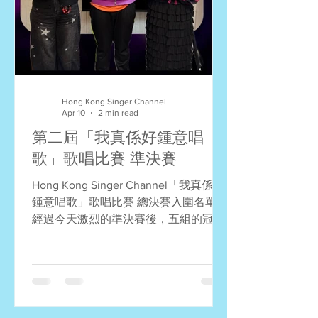
名：林宇宸 (在夜裡跳舞) 第六名：顏沛
鈺 (那些你很冒險的夢) 第七名：黃詩慧
(Natural Woman) 第八名：許善琳 (單戀
這件小事) 第九名：嚴志恒 (我們) 第十
名：萬皓榮 (一雙手) 顏志恒評判特選
獎：嚴志恒 (我們) 艾力評判特
Hong Kong Singer Channel
Apr 10
2 min read
第二屆「我真係好鍾意唱
歌」歌唱比賽 準決賽
Hong Kong Singer Channel「我真係好
鍾意唱歌」歌唱比賽 總決賽入圍名單
經過今天激烈的準決賽後，五組的冠、
亞、季軍順利誕生，恭喜所有得獎者！
大會已計好分數，定出了最高分的20名
選手。加上之前在「冬季音樂戰」中獲
獎的三名種子選手，決賽23強誕生了！
他們將會在4月4日齊齊踏上灣仔會議展