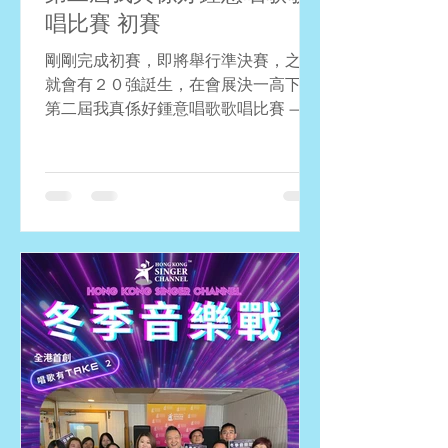
唱比賽 初賽
剛剛完成初賽，即將舉行準決賽，之後
就會有２０強誔生，在會展決一高下。
第二屆我真係好鍾意唱歌歌唱比賽 — 決
賽 日期：2026年4月4日 時間：上午11
至2時 地點：會議展覽中心Hall 1ABCD
大舞台 免費領取門票：
https://www.facebook.com/internationa
lfoodtasting/posts/pfbid02QWa99Z9Ct1
u6qB7rXYRGo59z5P2QLdha9EdW3FF5
mkp3yiAoG18EuA1K8N8dxSTTl