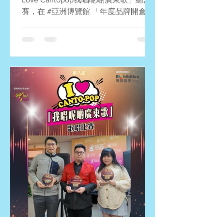
賽，在 #亞洲博覽館 「年度品牌開倉
節」的大舞台上圓滿舉行！23強選手傾
盡全力演繹自己的歌曲，全場觀眾熱情
澎湃，大家共度了溫暖感動三小時！再
次多謝亞洲國際博覽館及展覽集團贊助
場地，讓我們可以舉辦這個有意義的比
賽！ 多謝資深歌手及導師莫鎮賢老師、
流行歌手丁文俊、資深音樂人張子堅，
以及我們的創辦人兼流行歌手和資深歌
唱導師Miss Jen Jen李泇霖擔任評判，
還有Andy Sir擔任司儀及活動總監，歷
屆冠軍周恩健及劉漢盛擔任表演嘉賓。
最後再次多謝所有參賽者支持我們的比
賽，下個歌唱比賽好快就來了！以下先
與大家重溫今天的比賽結果。 十優歌手
獎： 總冠軍：歐煜朗 靈魂相認 總亞
軍：陳祉臻 會再見的 總季軍：梁碧君
(你沒有)好結果 第四名：謝謙佑 失約巴