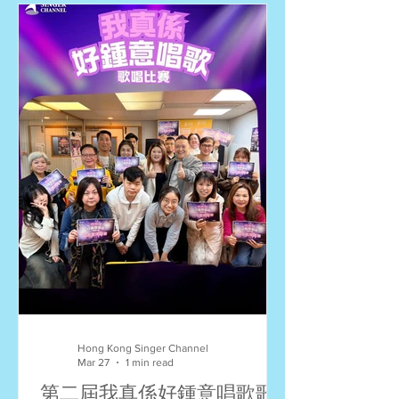
覽中心的大舞台，在總決賽中爭奪終極
殊榮。我們將以電郵通知入圍者有關總
決賽的安排，大家加油！ 國語歌曲組
冠軍：鄭苑瑛 (我不難過) 亞軍：鄭翠嫻
(心痛) 季軍：顏沛鈺 (那些你很冒險的
夢) 英文歌曲組 冠軍：黃詩慧 (Natural
Woman) 亞軍：鄭翠嫻 (In Love Again)
季軍：李宗匯 (Hound Dog) 勵志親情歌
曲組 冠軍：萬皓榮 (一雙手) 亞軍：張心
心 (幸運是我) 季軍：張詠詩 (犀利) 上世
紀廣東歌曲組 冠軍：姚志強 (離開以後)
亞軍：李自維 (偷偷摸摸) 季軍：韋澤燧
(偏偏喜歡你) 本世紀廣東歌曲組 冠軍：
鄭翠嫻 (忘川) 亞軍：萬皓榮 (老派約會
之必要) 季軍：姚志強 (命硬) 總決賽23
強 (排名按
Hong Kong Singer Channel
Mar 27
1 min read
第二屆我真係好鍾意唱歌歌