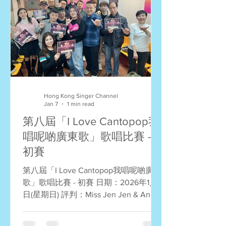
強出現了！他們將於1月17日齊齊踏上亞
洲國際博覽館的大舞台，在總決賽中再
決一勝負，爭奪歌王之歌殊榮。我們稍
後將以電郵通知23強選手有關詳情，大
家加油！ 70-80年代歌曲組： 冠軍：李
浩良 再度孤獨 亞軍：曾淑蘭 千千闕歌
季軍：彭文禮 愛的根源 90年代歌曲
組： 冠軍：崔湛全 原來只要共你活一
Hong Kong Singer Channel
天 亞軍：梁碧君 (你沒有)好結果 季軍：
Jan 7
1 min read
姚志強 離開以後 千禧年代歌曲組： 冠
第八屆「I Love Cantopop我
軍：姚志強 K歌之王 亞軍：顏沛鈺 你有
唱呢啲廣東歌」歌唱比賽 -
心 季軍：何冠駒 時光機 2010年代歌曲
初賽
組： 冠軍：劉肇文 攝氏零度 亞軍：歐
煜朗 靈魂相認 季軍：張詠詩 犀利 2020
第八屆「I Love Cantopop我唱呢啲廣東
年代歌曲組： 冠軍：陶芷澄 企好 亞
歌」歌唱比賽 - 初賽 日期：2026年1月4
軍：陳祉臻 會再見的 季軍：朱麗
日(星期日) 評判：Miss Jen Jen & Andy
Sir 各位參賽者很喜愛廣東歌，大家都努
力唱好自己年代的歌曲，整個初賽亦有