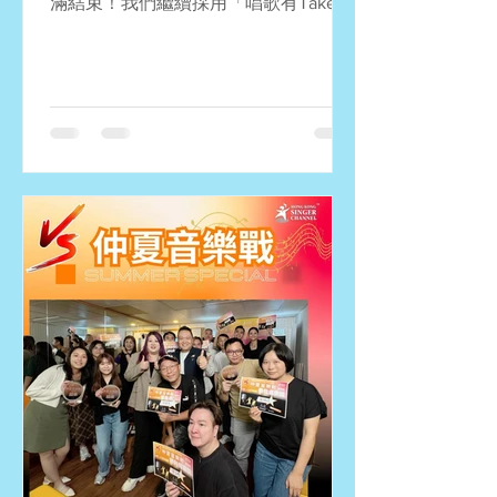
滿結束！我們繼續採用「唱歌有Take
Two」的形式進行比賽，寓學習於競
賽。多謝大家的踴躍參與，恭喜所有得
獎者！期待8月29日的總決賽，詳情好
快公佈！ 冠軍：林秀麗 (女神) 亞軍：陳
國華 (天際) 季軍：張詠詩 (戀戀風塵) 優
異：姚志強 (人來人往) 優異：林凱嵐
(Beautiful Love) 優異：何冠駒 (青春常
駐) 評判特選奬：吳錦榮 (月半小夜曲)
評判特選奬：張詠詩 (戀戀風塵) 最佳進
步奬：盧朗軒 (失戀無罪) 最佳進步獎：
劉偉才 (祝君好) 最佳進步獎：江少烈
(襯)