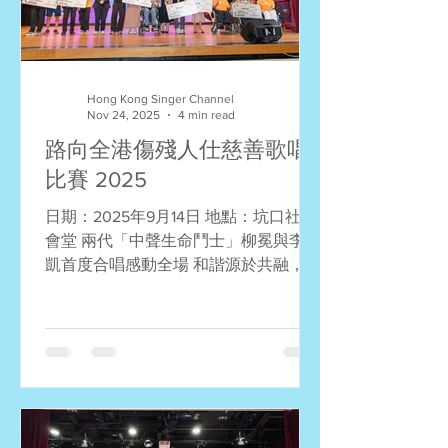
Hong Kong Singer Channel
Nov 24, 2025
4 min read
路向全港傷殘人仕慈善歌唱
比賽 2025
日期：2025年9月14日 地點：坑口社區
會堂 兩代「中聲生命鬥士」柳冕與李金
凱首度合唱感動全場 和諧源於共融，音
樂世界更是無分界限，任何人都可以唱
出心聲、唱出夢想！在上星期日（9月
14日) 下午舉行的「唱出美麗人生 – 路
向全港傷殘人士慈善歌唱比賽」總決賽
中，這份情操得到了充分體現。二十多
位殘疾人士在舞台上勇敢唱出真我，場
面感人！來自兩代《中年好聲音》、同