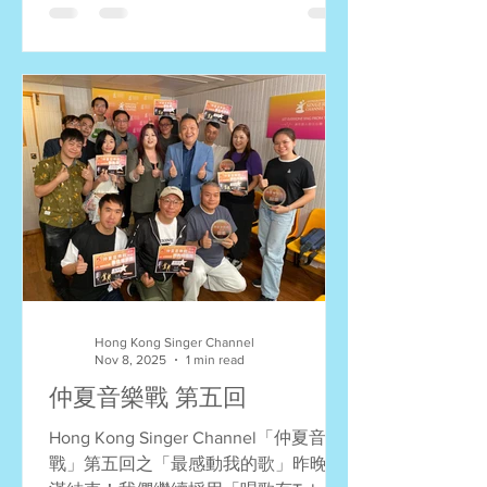
(一千個傷心的理由) 優異奬 (第四名)：
倪震權 (我們) 優異奬 (第五名)：顏沛鈺
(一手造成) 優異奬 (第六名)：張洛琪 (盛
夏光年) 評判特選奬：林秀麗 (摯友) 評
判特選奬：梁云琦 (念親恩) 評判特選
奬：姚志強 (分手總要在雨天) 最佳台風
奬：陳永媛 (煞科) 最佳服裝造型奬：朱
嘉俊 (我不會唱歌) 最佳現場人氣奬：倪
震權 (我們) 我們下個比賽再見！☺️ #仲
夏音樂戰 #歌唱比賽 #決賽
Hong Kong Singer Channel
Nov 8, 2025
1 min read
仲夏音樂戰 第五回
Hong Kong Singer Channel「仲夏音樂
戰」第五回之「最感動我的歌」昨晚圓