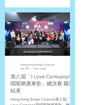
月在會展舉行的歌唱比賽總決賽！「冬
季音樂戰」第二回將於下星期五 (2月6
日) 舉行，我們即將公佈有關詳情。 冠
軍：陳國華 (You Give Love A Bad
Name) 亞軍：張馥兒 (Another Day of
Sun) 季軍：何冠駒 (留低鎖匙) 第四名：
陳詠恆 (星) 第五名：王志秀 (流浪記) 第
六名：萬皓榮 (東邪) 飛躍獎：楊文慧
(心之科學) 飛躍獎：張政邦 (來不及勇
敢) 飛躍獎：譚永基 (隱形遊樂場) 飛躍
獎：Tony Sum (野心) #冬季音樂戰 #歌
唱比賽 「冬季音樂戰」第二回 冠軍：
Hong Kong Singer Channel
何冠駒 (自卑) 亞軍：吳少愛 (When I
Jan 25
1 min read
Was Your Man) 季軍：張詠詩 (犀利) 第
第八屆「I Love Cantopop我
四名：陳國華 (吻別 – 搖滾版) 第五名：
唱呢啲廣東歌」總決賽 圓滿
張馥兒 (Try Everything) 第六名：王志秀
結束
(你是
Hong Kong Singer Channel第八屆「I
Love Cantopop我唱呢啲廣東歌」總決