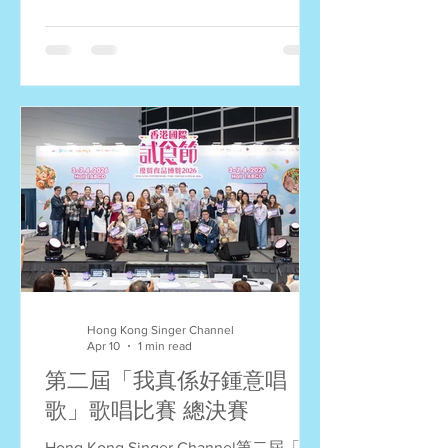
這些理念。最重要是大家享受舞台、以
歌會會、樂在其中！現在總結一下比賽
結果： 全場總冠軍：崔湛全 (愛是永恒)
全場總冠軍：羅雪儀 (Angel) 全場總季
軍：陳國華 (愛下去) 全場第四名：張詠
詩 (我為你狂) 全場第五名：張心心 (幸
運是我) 全場第六名：張美玲 (愛你這樣
儍) 全場第七名：梁云崎 (念親恩) 全場
第八名：王志秀 (我等到花兒也謝了) 全
場第九名：何崴慈 (玻璃之情) 全場第十
名：萬皓榮 (東邪) Bmos評判特選獎：
陳丞希 (一樣美麗) 李泇霖評判特選獎：
陳詠恆 (你怎麼捨得我難過) 黃文漢評判
特選獎：萬皓榮 (東邪) 惺惺相惜大獎：
Hong Kong Singer Channel
羅雪儀 (Angel) 最真摯演繹大獎：何崴
Apr 10
1 min read
慈 (玻璃之情) 最傳神演繹大獎：岑柏賢
第二屆「我真係好鍾意唱
(殘夢) 飛躍進步獎：陳耀民 (用背脊唱情
歌」歌唱比賽 總決賽
歌) 飛躍進步獎：陳詠恆 (你怎麼捨得我
難過) 飛躍進步獎：陳丞希 (一樣美麗)
Hong Kong Singer Channel第二屆「我