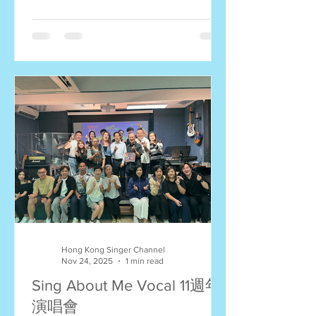
驗，現場還有很多觀眾駐足觀賞，十分
熱鬧！ ❤️多謝評判分享寶貴意見！ 羅
金榮 - 資深創作歌手及音樂製作人 徐洛
鏘 - 資深監製及音樂製作人 李泇霖 -
Hong Kong Singer Channel創辦人、流
行歌手及資深歌唱導師 黃文漢 - Hong
Kong Singer Channel總編輯及資深導師
得獎結果： ⭐️全場總冠軍：崔明德
(Sometimes When We Touch) 評判特選
獎 (羅金榮)：陳國華 (天際) 評判特選獎
(徐洛鏘)：郭曉瑩 (至少還有你) 評判特
選獎 (李泇霖)：張心心 (幸運是我) 評判
特選獎 (黃文漢)：張心心 (幸運是我) ⭐️
青蔥組 冠軍 - 郭曉瑩 (至少還有你) 亞軍
- 關家俊 (浮誇) 季軍 - 林凱嵐 (林凱嵐) 優
Hong Kong Singer Channel
異獎 - 蘇鍵朗 (繼續走) 優異獎 - 李慧瑩
Nov 24, 2025
1 min read
(祝君好) ⭐️飛躍組 冠軍 - 林秀麗 (傾城)
Sing About Me Vocal 11週年
演唱會