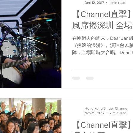
Dec 12, 2017
1 min read
【Channel直擊】
風席捲深圳 全
在剛過去的周末，Dear Jane到
《搖滾的浪漫》。演唱會以
陣，全場即時大合唱。Dear Ja
《Yellow Fever》等
比大玩純唱風，各人聚在...
Hong Kong Singer Channel
Nov 19, 2017
2 min read
【Channel直