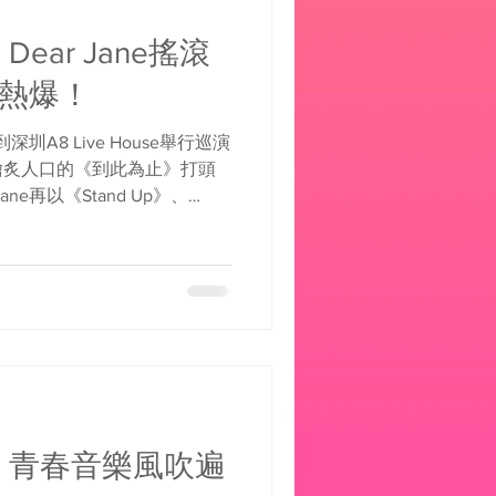
Dear Jane搖滾
場熱爆！
深圳A8 Live House舉行巡演
膾炙人口的《到此為止》打頭
ne再以《Stand Up》、
快歌把現場氣氛炒熱。中段則來個大對
擊】青春音樂風吹遍