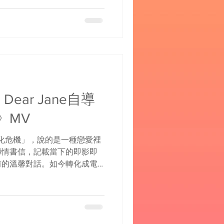
Dear Jane自導
》MV
「深化危機」，說的是一種戀愛裡
傳情書信，記載當下的即影即
前的溫馨對話。如今轉化成電
白雲上的出軌痕跡，和那旅途
意思的是，這一首主打歌也是