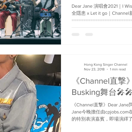
Dear Jane 演唱會2021｜I 
全隱患 x Let it go｜Channe
========================
CHANNEL🎤...
Hong Kong Singer Channel
Nov 23, 2018
1 min read
《Channel直撃》
Busking舞台🎤
《Channel直撃》Dear Jane閃亮B
Jane今晚擔任由cpjobs.com在
的特別表演嘉賓，即場演繹
𥚃只得你共我》兩首歌曲，全場