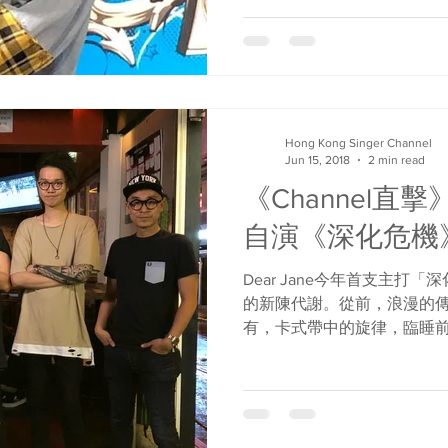
Hong Kong Singer Channel
Jun 15, 2018
2 min read
《Channel直擊》
自演《深化危機
Dear Jane今年首支主打
的新陳代謝。從前，浪漫的
有，卡式帶中的旋律，臨睡
子化的手機調情，被上載到
上最美滿的自拍照。不過有
Dear...