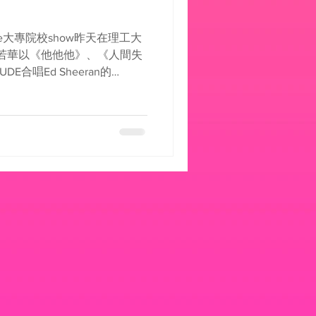
c Live大專院校show昨天在理工大
曾若華以《他他他》、《人間失
E合唱Ed Sheeran的