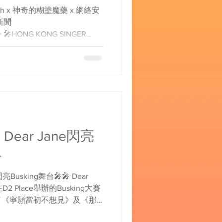
Wish x 神奇的糊塗魔藥 x 網絡安
l新聞
== 🎤HONG KONG SINGER
Dear Jane閃亮

usking舞台🎤🎤 Dear
D2 Place舉辦的Busking大賽
了《寧願當初不想見》及《那
氣氛熱爆！原來Dear...