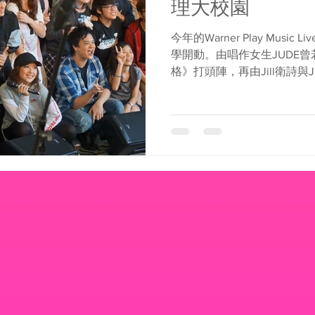
理大校園
今年的Warner Play Musi
學開動。由唱作女生JUDE
格》打頭陣，再由Jill衛詩與JUD
《Thinking Out...