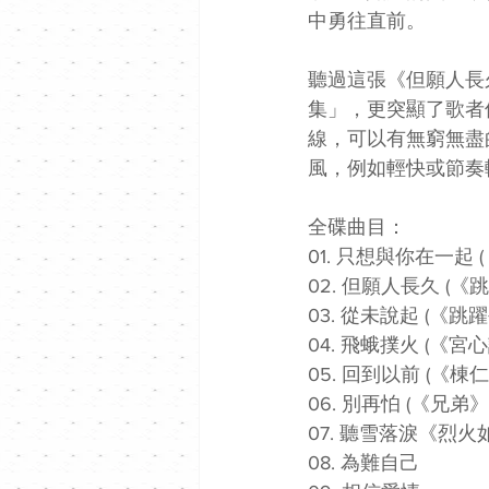
中勇往直前。
聽過這張《但願人長
集」，更突顯了歌者
線，可以有無窮無盡
風，例如輕快或節奏
全碟曲目：
01. 只想與你在一起
02. 但願人長久 (
03. 從未說起 (《
04. 飛蛾撲火 (《
05. 回到以前 (《
06. 別再怕 (《兄弟
07. 聽雪落淚《烈火
08. 為難自己