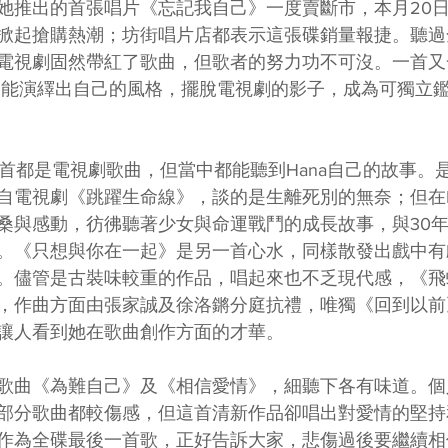
她推出的首張唱片《忘記我自己》一度賣斷市，本月20
掀起搶購熱潮；坊街唱片店都表示這張碟銷量報捷。聽過
電視劇固然帶紅了歌曲，但歌者的努力功不可沒。一首又
，竟能演繹出自己的風格，擺脫電視劇的影子，成為可獨立
7首都是電視劇歌曲，但當中都能聽到Hana自己的故事。
自電視劇《跳躍生命線》，談的是生離死別的無奈；但在H
桑與感動，彷彿聽著少女與命運戰鬥的成長故事，與30
。《只想與你在一起》是另一首心水，同樣散發出戲中有
。儘管是古裝味較重的作品，唱起來也不乏現代感，《飛
，作曲方面由張家誠及徐洛鏘分庭抗禮，唯獨《回到以前》
讓人看到她在歌曲創作方面的才華。
歌曲《為難自己》及《相信愛情》，細聽下各有味道。個
部分歌曲都較傷感，但這首清新作品卻唱出對愛情的堅持
作為全碟最後一首歌，正好告訴大家，悲傷過後要繼續相