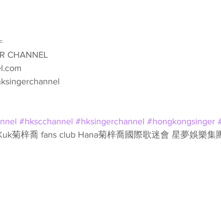
=
R CHANNEL
l.com
ksingerchannel
nnel
#hkscchannel
#hksingerchannel
#hongkongsinger
Kuk菊梓喬 fans club Hana菊梓喬國際歌迷會 星夢娛樂集團 T
 