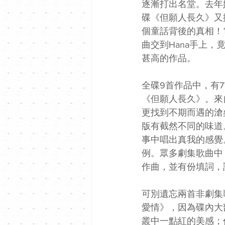
逐漸打出名堂。去年
碟《但願人長久》又
個童話背後的真相！
曲交到Hana手上
甚高的作品。
全碟9首作品中，有
《但願人長久》。來
更找到不期而遇的滄
版有截然不同的味道
事中唱出真我的感覺
例。眾多劇集歌曲中
作曲，並有份填詞，
可別遺忘兩首非劇集
愛情》，因為碟內大
叢中一點紅的美感；