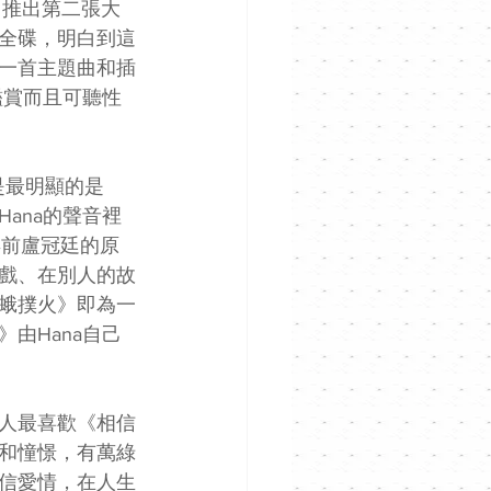
日推出第二張大
全碟，明白到這
一首主題曲和插
鑑賞而且可聽性
是最明顯的是
ana的聲音裡
年前盧冠廷的原
戲、在別人的故
蛾撲火》即為一
由Hana自己
人最喜歡《相信
和憧憬，有萬綠
信愛情，在人生