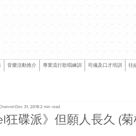
訪
音樂活動推介
專業流行歌唱練訓
司儀及口才培訓
往
Channel
Dec 31, 2018
2 min read
nel狂碟派》但願人長久 (菊