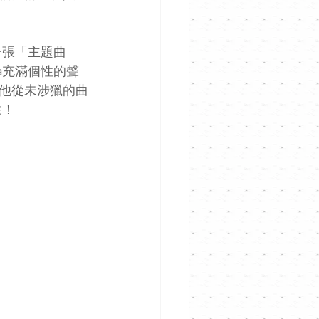
一張「主題曲
a充滿個性的聲
他從未涉獵的曲
遠！