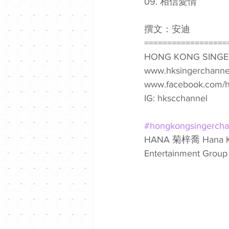
09. 相信愛情
撰文：安迪
==================
HONG KONG SINGE
www.hksingerchanne
www.facebook.com/h
IG: hkscchannel
#hongkongsingercha
HANA 菊梓喬 Hana 
Entertainment Group