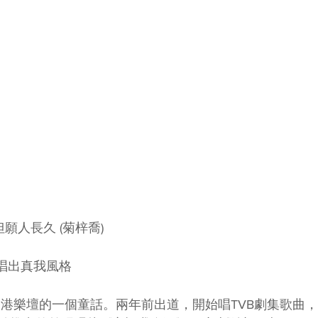
但願人長久 (菊梓喬)
 唱出真我風格
年香港樂壇的一個童話。兩年前出道，開始唱TVB劇集歌曲