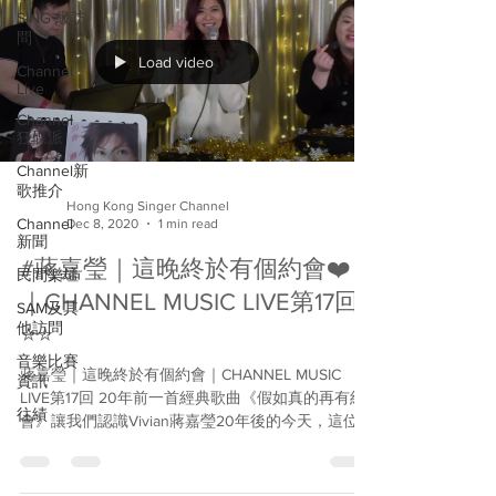
SING 級訪
問
Load video
Channel
Live
Channel
狂碟派
Channel新
歌推介
Hong Kong Singer Channel
Channel
Dec 8, 2020
1 min read
新聞
#蔣嘉瑩｜這晚終於有個約會❤️
民間樂壇
｜CHANNEL MUSIC LIVE第17回
SAM及其
他訪問
⭐️⭐️
音樂比賽
蔣嘉瑩｜這晚終於有個約會｜CHANNEL MUSIC
資訊
LIVE第17回 20年前一首經典歌曲《假如真的再有約
往績
會》讓我們認識Vivian蔣嘉瑩20年後的今天，這位熱
愛音樂、對夢想不離不棄的女歌手，如何在音樂裡
茁壯成長、迎接生命中每個挑戰？ 這晚的Channel
Music...