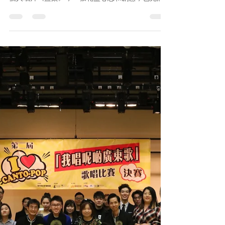
經歷和故事的專輯，體現了SoulJase對音樂的堅持
和熱愛。今集SING級訪問，我們很開心請來So...