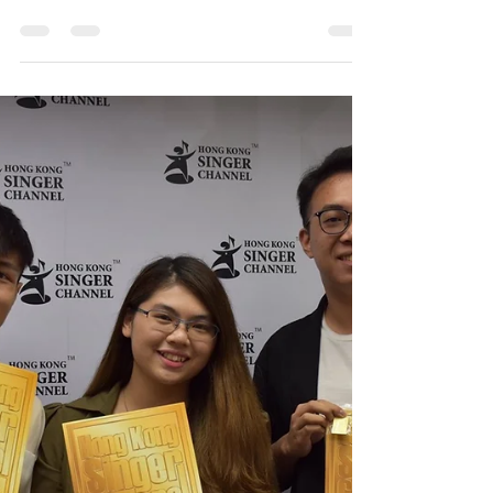
支持💪💪 Hong Kong Singer Channel第十屆「我敢
唱發SING大比拼」歌唱大賽總決賽，今天下午在鑽
石山荷里活廣場順利舉行。今年的「我敢唱之星」
唱作女歌手Cath黃妍到場打氣，分享自己在音樂路
上努力不懈、堅...