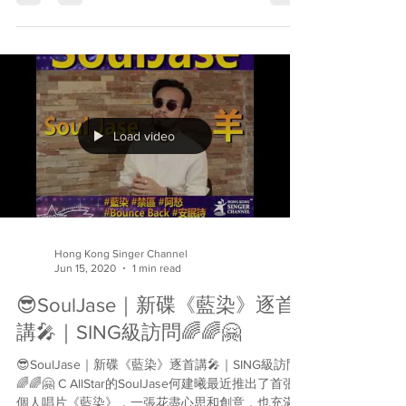
《有碟話碟》送給他，一起談談這張把爵士樂結合
於...
Load video
Hong Kong Singer Channel
Jun 15, 2020
1 min read
😎SoulJase｜新碟《藍染》逐首
講🎤｜SING級訪問🌈🌈🤗
😎SoulJase｜新碟《藍染》逐首講🎤｜SING級訪問
🌈🌈🤗 C AllStar的SoulJase何建曦最近推出了首張
個人唱片《藍染》，一張花盡心思和創意，也充滿