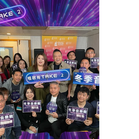
張心心 (幸運是我) 季軍：張詠詩 (犀利) 上世紀廣東
歌曲組 冠軍：姚志強 (離開以後) 亞軍：李自維 (偷偷
摸摸) 季軍：韋澤燧 (偏偏喜歡你) 本世紀廣東歌曲組
冠軍：鄭翠嫻 (忘川) 亞軍：萬皓榮 (老派約會之必要)
季軍：姚志強 (命硬) 總決賽23強 (排名按