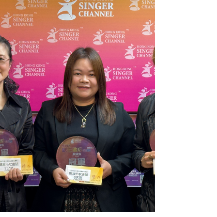
音樂戰」，再次採用「唱歌有Take 2」賽制！第一
回比賽的主題是「我的必殺歌」，大家可以選唱一
首覺得自己唱得最好的歌，語言不限。每人先唱一
次，評判即時評分及給予意見，然後再唱，再次評
分，並按總分選定十優歌手。冠、亞、季軍將獲頒
精美獎座，冠軍可直接晉身Hong Kong Singer
Channel四月份的大型比賽！ 日期：2026年1月30日
時間：7:30pm – 10:15pm 地點：Hong Kong Singer
Channel旺角總部 報名：請WhatsApp 5703 9103 名
額有限，報名從速！ 註：「十優歌手」獎項數目或
會因應參加人數而調節，大會將作最後決定。
#hksingerchannel #冬季音樂戰 #歌唱比賽 #十優歌
手