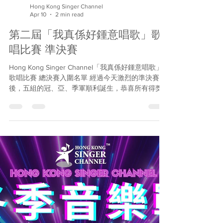
Hong Kong Singer Channel
Apr 10
2 min read
第二屆「我真係好鍾意唱歌」歌
唱比賽 準決賽
Hong Kong Singer Channel「我真係好鍾意唱歌」
歌唱比賽 總決賽入圍名單 經過今天激烈的準決賽
後，五組的冠、亞、季軍順利誕生，恭喜所有得獎
者！ 大會已計好分數，定出了最高分的20名選手。
加上之前在「冬季音樂戰」中獲獎的三名種子選
手，決賽23強誕生了！他們將會在4月4日齊齊踏上
灣仔會議展覽中心的大舞台，在總決賽中爭奪終極
殊榮。我們將以電郵通知入圍者有關總決賽的安
排，大家加油！ 國語歌曲組 冠軍：鄭苑瑛 (我不難
過) 亞軍：鄭翠嫻 (心痛) 季軍：顏沛鈺 (那些你很冒
險的夢) 英文歌曲組 冠軍：黃詩慧 (Natural Woman)
亞軍：鄭翠嫻 (In Love Again) 季軍：李宗匯 (Hound
Dog) 勵志親情歌曲組 冠軍：萬皓榮 (一雙手) 亞軍：