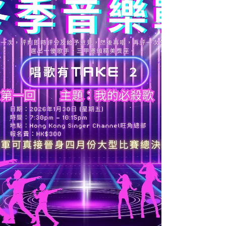
陳國華 (You Give Love A Bad Name) 亞軍：張馥兒
(Another Day of Sun) 季軍：何冠駒 (留低鎖匙) 第四
名：陳詠恆 (星) 第五名：王志秀 (流浪記) 第六名：
萬皓榮 (東邪) 飛躍獎：楊文慧 (心之科學) 飛躍獎：
張政邦 (來不及勇敢) 飛躍獎：譚永基 (隱形遊樂場)
飛躍獎：Tony Sum (野心) #冬季音樂戰 #歌唱比賽
「冬季音樂戰」第二回 冠軍：何冠駒 (自卑) 亞軍：
吳少愛 (When I Was Your Man) 季軍：張詠詩 (犀利)
第四名：陳國華 (吻別 – 搖滾版) 第五名：張馥兒
(Try Everything) 第六名：王志秀 (你是