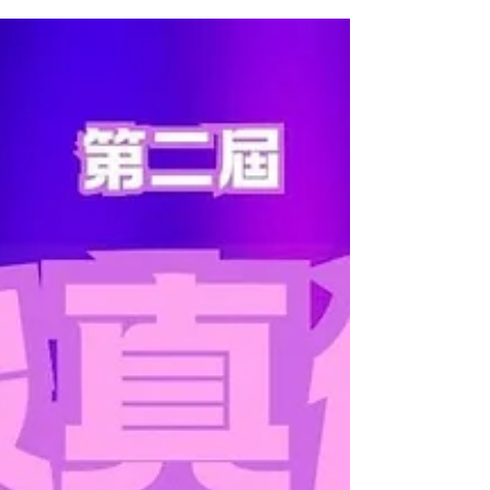
在總結一下比賽結果： 全場總冠軍：崔湛全 (愛是永
恒) 全場總冠軍：羅雪儀 (Angel) 全場總季軍：陳國
華 (愛下去) 全場第四名：張詠詩 (我為你狂) 全場第
五名：張心心 (幸運是我) 全場第六名：張美玲 (愛你
這樣儍) 全場第七名：梁云崎 (念親恩) 全場第八名：
王志秀 (我等到花兒也謝了) 全場第九名：何崴慈 (玻
璃之情) 全場第十名：萬皓榮 (東邪) Bmos評判特選
獎：陳丞希 (一樣美麗) 李泇霖評判特選獎：陳詠恆
(你怎麼捨得我難過) 黃文漢評判特選獎：萬皓榮 (東
邪) 惺惺相惜大獎：羅雪儀 (Angel) 最真摯演繹大
獎：何崴慈 (玻璃之情) 最傳神演繹大獎：岑柏賢 (殘
夢) 飛躍進步獎：陳耀民 (用背脊唱情歌) 飛躍進步
獎：陳詠恆 (你怎麼捨得我難過) 飛躍進步獎：陳丞
希 (一樣美麗)