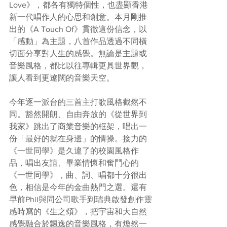
Love》，都各有獨特個性，也盡顯香港
新一代唱作人的心思和創意。本月剛推
出的《A Touch Of》貫徹這份信念，以
「感動」為主題，八首作品透過不同橫
切面分享對人生的感覺。無論是主題或
音樂風格，都比以往專輯更具世界觀，
讓人看到更遼闊的音樂天空。
今年逐一派台的三首主打歌風格截然不
同。豁然開朗、自由奔放的《從世界到
我家》跳出了商業音樂的框架，唱出一
份「最好的就在身邊」的情操。接力的
《一世同學》是久違了的校園風格作
品，唱出友誼、畢業情懷和奮鬥心的
《一世同學》，曲、詞、唱都十分很出
色，相信是今年的金曲熱門之選。還有
早前Phil與同公司歌手到瑞典啟發創作靈
感時寫的《生之頌》，把宇宙和大自然
感覺融合於飄逸的音樂風格，有煥然一