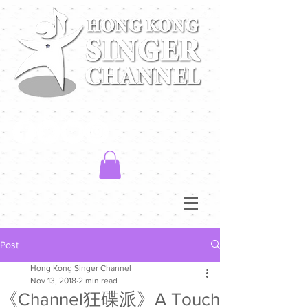
Post
Hong Kong Singer Channel
Nov 13, 2018
2 min read
《Channel狂碟派》A Touch