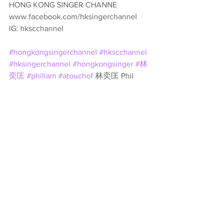
HONG KONG SINGER CHANNE
www.facebook.com/hksingerchannel
IG: hkscchannel
#hongkongsingerchannel
#hkscchannel
#hksingerchannel
#hongkongsinger
#林
奕匡
#phillam
#atouchof
 林奕匡 Phil 
Lam Phil Lam 林奕匡 Fans Club Sony 
Music Entertainment Hong Kong 