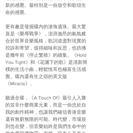
新的感覺。最特別是一份放空和歌頌生
命的感覺。
更有趣是發掘碟內的滄海遺珠。最大驚
喜是《榮辱戰爭》，澎湃激昂的氣氛糅
合於世界音樂風格，歌詞道盡對現實的
控訴和寄望，值得細味和反思，也彷彿
是幾年前《停止繁殖》的續集。《Hold 
You Tight》和《花灑下的歌》是清新簡
樸的生活小曲，輕鬆悅耳也極富生活感
覺。碟內還有生之頌的英文版
《Miracle》。
聽過全碟，《A Touch Of》最引人入勝
的並非什麼商業元素，而是一份忠於自
我的創作精神，也讓我們確信香港音樂
還有無窮無限的可能。時代變，市場規
則也在變，但音樂始終是我們生命中的