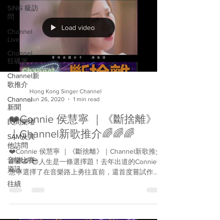
SING 級訪
問
Load video
Channel
Live
Channel
狂碟派
Channel新
歌推介
Hong Kong Singer Channel
Channel
Jun 26, 2020
1 min read
新聞
❤️Connie 侯慧寧 ｜《斷捨離》
民間樂壇
｜Channel新歌推介🌈🌈🌈
SAM及其
他訪問
❤️Connie 侯慧寧 ｜《斷捨離》｜Channel新歌推介
音樂比賽
🌈🌈🌈 😎人生是一條選擇題！去年出道的Connie侯
資訊
慧寧選擇了在音樂路上勇往直前，還首度嘗試作
曲，推出全新作品《斷捨離》。我們請來Connie為
往績
Hong Kong Singer...