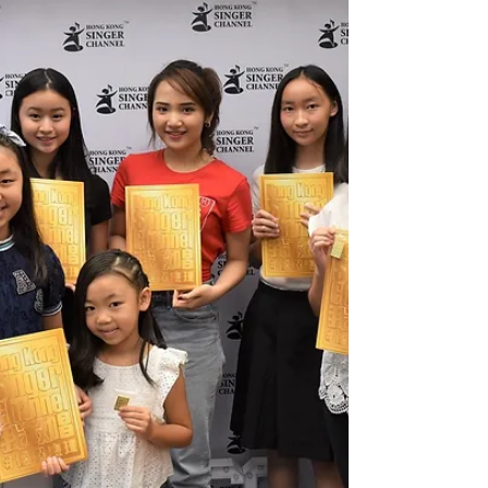
Channel第十屆「我敢唱發SING大比拼」總決賽，將
會在這個星期六 (9月14日) 下午三時，在鑽石荷活里
廣場一樓中庭明星廣場的大舞台舉行。十年來，這...