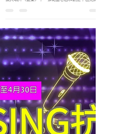
經歷和故事的專輯，體現了SoulJase對音樂的堅持
和熱愛。今集SING級訪問，我們很開心請來So...