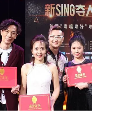
《Channel新歌推介》假如當初我不模仿譚詠麟 羅
金榮Wing Lo 音樂創作人羅金榮Wing Lo用了他一生
在音樂上努力和堅持，當年在1985年由香港電台主
辦（十八區夏日樂消遙全港青少年歌唱大賽）憑著
參賽歌曲，譚詠麟的《幻影》贏得總冠軍。而羅金
榮贏得比賽後亦沒有太大的發...