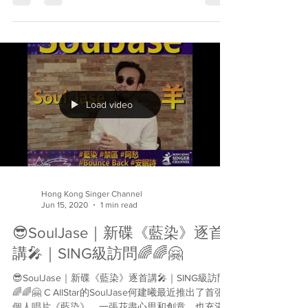
的誠意與熱情！這集「有碟話碟」獻給80年代的文
青創作組合夢劇院！💁🏼‍♀️...
Load video
Hong Kong Singer Channel
Jun 15, 2020
1 min read
😎SoulJase｜新碟《藍染》逐首
講🎤｜SING級訪問🌈🌈🤗
😎SoulJase｜新碟《藍染》逐首講🎤｜SING級訪問
🌈🌈🤗 C AllStar的SoulJase何建曦最近推出了首張
個人唱片《藍染》，一張花盡心思和創意，也充滿