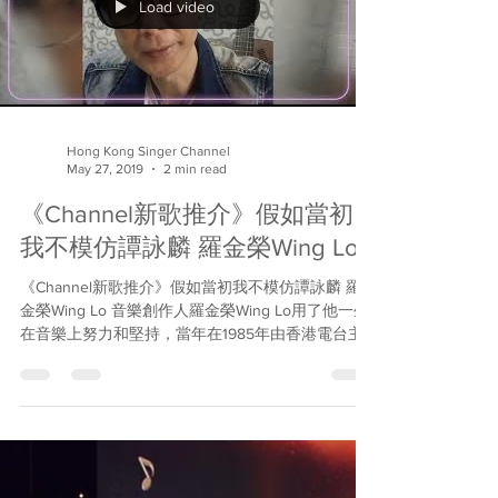
邀請，為一班哥哥姐姐唱歌，大家的熱情令同學們
唱得落力，哥哥姐姐又聽得開心。❤️🎤🤗😘 能夠用
歌聲分享快樂是大家也很需要！🥰 日期：2019年8
月13曰 #多謝大會邀請...
Load video
Hong Kong Singer Channel
May 27, 2019
2 min read
《Channel新歌推介》假如當初
我不模仿譚詠麟 羅金榮Wing Lo