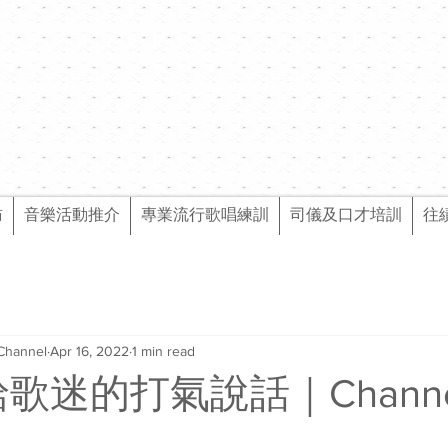
訪
音樂活動推介
專業流行歌唱練訓
司儀及口才培訓
往
Channel
Apr 16, 2022
1 min read
ee給歌迷的打氣說話｜Chann