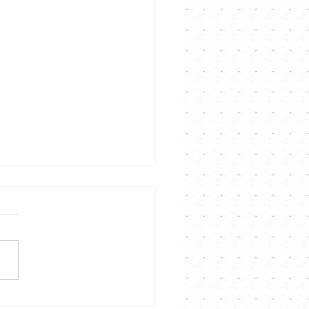
 張天賦｜明年一月上紅館