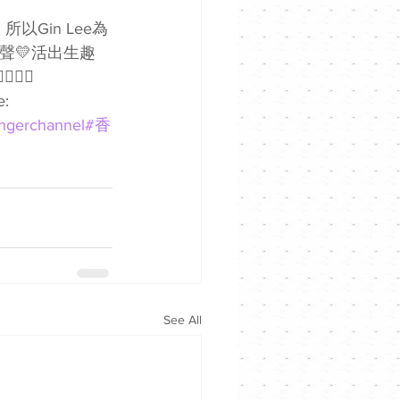
以Gin Lee為
出心聲💛活出生趣
🥰🥰 
: 
ngerchannel
#香
See All