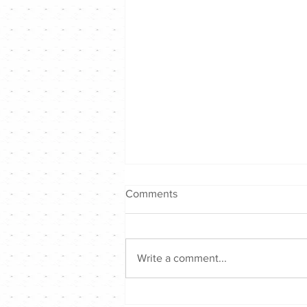
Comments
Write a comment...
陳奕迅 Eason｜陳奕迅Fear