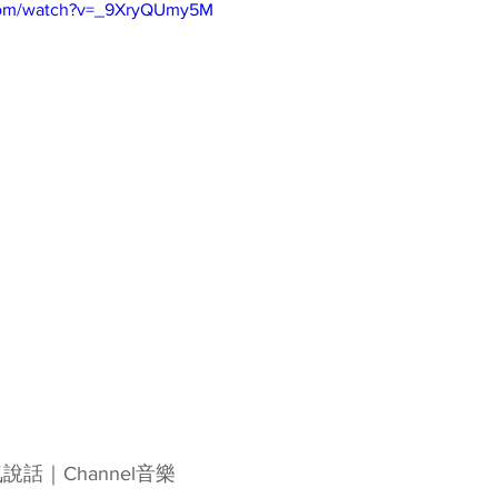
.com/watch?v=_9XryQUmy5M
說話｜Channel音樂  