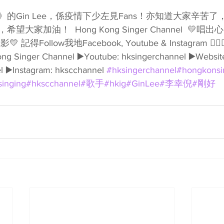
Gin Lee，係疫情下少左見Fans！亦知道大家辛苦了，所
家加油！  Hong Kong Singer Channel  💛唱
得Follow我地Facebook, Youtube & Instagram 👇🏻👇🏻
ng Singer Channel ▶️Youtube: hksingerchannel ▶️Website
 ▶️Instagram: hkscchannel 
#hksingerchannel
#hongkonsi
singing
#hkscchannel
#歌手
#hkig
#GinLee
#李幸倪
#剛好