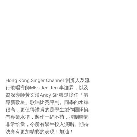
Hong Kong Singer Channel 創辨人及流
行歌唱導師Miss Jen Jen 李泇霖，以及
資深導師黃文漢Andy Sir 獲邀擔任「港
專新歌星」歌唱比賽評判。同學的水準
很高，更值得讚賞的是學生製作團隊擁
有專業水準，製作一絲不苟，控制時間
非常恰當，令所有學生投入演唱。期待
決賽有更加精彩的表現！加油！