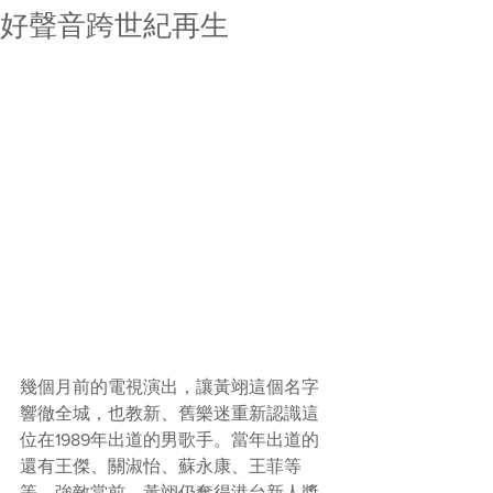
好聲音跨世紀再生
幾個月前的電視演出，讓黃翊這個名字
響徹全城，也教新、舊樂迷重新認識這
位在1989年出道的男歌手。當年出道的
還有王傑、關淑怡、蘇永康、王菲等
等。強敵當前，黃翊仍奪得港台新人獎