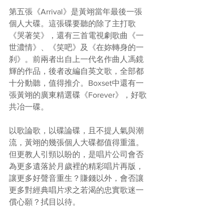
第五張《Arrival》是黃翊當年最後一張
個人大碟。這張碟要聽的除了主打歌
《哭著笑》，還有三首電視劇歌曲《一
世濃情》、《笑吧》及《在妳轉身的一
刹》。前兩者出自上一代名作曲人馮鏡
輝的作品，後者改編自英文歌，全部都
十分動聽，值得推介。Boxset中還有一
張黃翊的廣東精選碟《Forever》，好歌
共冶一碟。
以歌論歌，以碟論碟，且不提人氣與潮
流，黃翊的幾張個人大碟都值得重溫。
但更教人引頸以盼的，是唱片公司會否
為更多遺落於月歲裡的精彩唱片再版，
讓更多好聲音重生？賺錢以外，會否讓
更多對經典唱片求之若渴的忠實歌迷一
償心願？拭目以待。