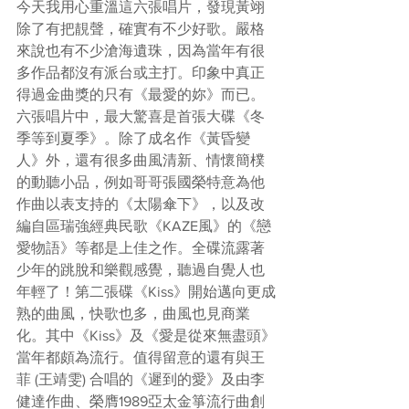
今天我用心重溫這六張唱片，發現黃翊
除了有把靚聲，確實有不少好歌。嚴格
來說也有不少滄海遺珠，因為當年有很
多作品都沒有派台或主打。印象中真正
得過金曲獎的只有《最愛的妳》而已。
六張唱片中，最大驚喜是首張大碟《冬
季等到夏季》。除了成名作《黃昏變
人》外，還有很多曲風清新、情懷簡樸
的動聽小品，例如哥哥張國榮特意為他
作曲以表支持的《太陽傘下》，以及改
編自區瑞強經典民歌《KAZE風》的《戀
愛物語》等都是上佳之作。全碟流露著
少年的跳脫和樂觀感覺，聽過自覺人也
年輕了！第二張碟《Kiss》開始邁向更成
熟的曲風，快歌也多，曲風也見商業
化。其中《Kiss》及《愛是從來無盡頭》
當年都頗為流行。值得留意的還有與王
菲 (王靖雯) 合唱的《遲到的愛》及由李
健達作曲、榮膺1989亞太金箏流行曲創