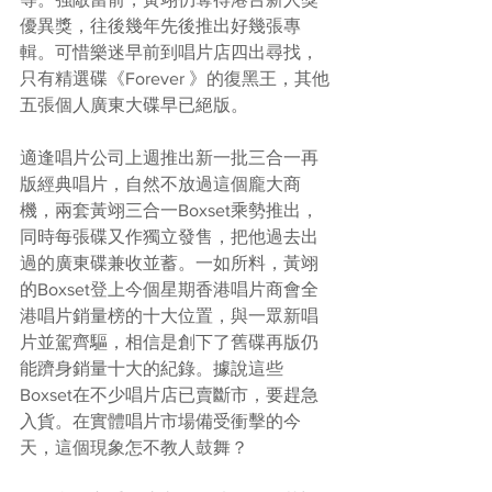
優異獎，往後幾年先後推出好幾張專
輯。可惜樂迷早前到唱片店四出尋找，
只有精選碟《Forever 》的復黑王，其他
五張個人廣東大碟早已絕版。
適逢唱片公司上週推出新一批三合一再
版經典唱片，自然不放過這個龐大商
機，兩套黃翊三合一Boxset乘勢推出，
同時每張碟又作獨立發售，把他過去出
過的廣東碟兼收並蓄。一如所料，黃翊
的Boxset登上今個星期香港唱片商會全
港唱片銷量榜的十大位置，與一眾新唱
片並駕齊驅，相信是創下了舊碟再版仍
能躋身銷量十大的紀錄。據說這些
Boxset在不少唱片店已賣斷市，要趕急
入貨。在實體唱片市場備受衝擊的今
天，這個現象怎不教人鼓舞？