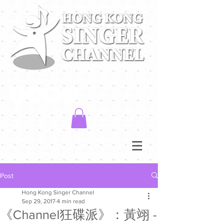
Post
Hong Kong Singer Channel
Sep 29, 2017
4 min read
《Channel狂碟派》：黃翊 -