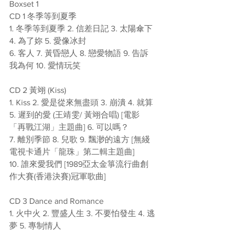
Boxset 1
CD 1 冬季等到夏季 
1. 冬季等到夏季 2. 信差日記 3. 太陽傘下 
4. 為了妳 5. 愛像冰封 
6. 客人 7. 黃昏戀人 8. 戀愛物語 9. 告訴
我為何 10. 愛情玩笑 
CD 2 黃翊 (Kiss) 
1. Kiss 2. 愛是從來無盡頭 3. 崩潰 4. 就算 
5. 遲到的愛 (王靖雯/ 黃翊合唱) [電影
「再戰江湖」主題曲] 6. 可以嗎？ 
7. 離別季節 8. 兒歌 9. 飄渺的遠方 [無綫
電視卡通片「龍珠」第二輯主題曲] 
10. 誰來愛我們 [1989亞太金箏流行曲創
作大賽(香港決賽)冠軍歌曲] 
CD 3 Dance and Romance 
1. 火中火 2. 豐盛人生 3. 不要怕發生 4. 逃
夢 5. 專制情人 