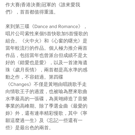
作大賽(香港決賽)冠軍的《誰來愛我
們》，首首都值得重溫。
來到第三碟《Dance and Romance》，
唱片公司索性來個5首快歌加5首慢歌的
組合。《火中火》和《心窗的曙光》是
當年較流行的作品。個人極力推介兩首
作品，包括當年也曾派台但成績不是太
好的《錯愛也是愛》，以及一首滄海遺
珠《歲月長情》，兩首都是高水準的感
動之作，不容錯過。第四碟
《Changes》不僅是黃翊由唱跳歌手走
向情歌王子的過渡，也被喻為歷來歌曲
水準最高的一張碟，為黃翊締造了音樂
事業的高峰期。除了季選金曲《最愛的
妳》外，還有連串精彩慢歌，其中《寧
願這麼過一生》及《忘記一些還有一
些》是最出色的兩首。