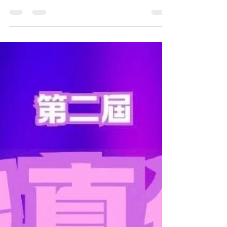
讓民間歌手發聲，向本地音樂致敬，用音樂分享友
誼，多謝所有參賽者與我們一起實現了這些理念。
最重要是大家享受舞台、以歌會會、樂在其中！現
在總結一下比賽結果： 全場總冠軍：崔湛全 (愛是永
恒) 全場總冠軍：羅雪儀 (Angel) 全場總季軍：陳國
華 (愛下去) 全場第四名：張詠詩 (我為你狂) 全場第
五名：張心心 (幸運是我) 全場第六名：張美玲 (愛你
這樣儍) 全場第七名：梁云崎 (念親恩) 全場第八名：
王志秀 (我等到花兒也謝了) 全場第九名：何崴慈 (玻
璃之情) 全場第十名：萬皓榮 (東邪) Bmos評判特選
獎：陳丞希 (一樣美麗) 李泇霖評判特選獎：陳詠恆
(你怎麼捨得我難過) 黃文漢評判特選獎：萬皓榮 (東
邪) 惺惺相惜大獎：羅雪儀 (Angel) 最真摯演繹大
獎：何崴慈 (玻璃之情) 最傳神演繹大獎：岑柏賢 (殘
夢) 飛躍進步獎：陳耀民 (用背脊唱情歌) 飛躍進步
獎：陳詠恆 (你怎麼捨得我難過) 飛躍進步獎：陳丞
希 (一樣美麗)