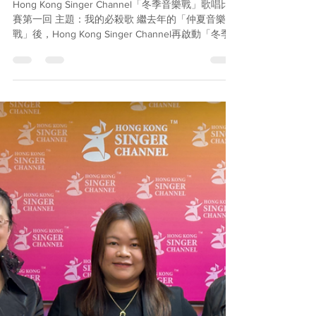
Jan 25
1 min read
Hong Kong Singer Channel「冬
季音樂戰」歌唱比賽第一回
Hong Kong Singer Channel「冬季音樂戰」歌唱比
賽第一回 主題：我的必殺歌 繼去年的「仲夏音樂
戰」後，Hong Kong Singer Channel再啟動「冬季
音樂戰」，再次採用「唱歌有Take 2」賽制！第一
回比賽的主題是「我的必殺歌」，大家可以選唱一
首覺得自己唱得最好的歌，語言不限。每人先唱一
次，評判即時評分及給予意見，然後再唱，再次評
分，並按總分選定十優歌手。冠、亞、季軍將獲頒
精美獎座，冠軍可直接晉身Hong Kong Singer
Channel四月份的大型比賽！ 日期：2026年1月30日
時間：7:30pm – 10:15pm 地點：Hong Kong Singer
Channel旺角總部 報名：請WhatsApp 5703 9103 名
額有限，報名從速！ 註：「十優歌手」獎項數目或
會因應參加人數而調節，大會將作最後決定。
#hksingerchannel #冬季音樂戰 #歌唱比賽 #十優歌
手