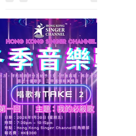
「冬季音樂戰」第一回 Hong Kong Singer
Channel「冬季音樂戰」第一回之「我的必殺歌」今
晚圓滿結束，多謝各位朋友的參與，共度了快樂的
星期五！現在為大家總結今晚的賽果，也恭喜所有
得獎者！冠軍將直接晉身我們四月在會展舉行的歌
唱比賽總決賽！「冬季音樂戰」第二回將於下星期
五 (2月6日) 舉行，我們即將公佈有關詳情。 冠軍：
陳國華 (You Give Love A Bad Name) 亞軍：張馥兒
(Another Day of Sun) 季軍：何冠駒 (留低鎖匙) 第四
名：陳詠恆 (星) 第五名：王志秀 (流浪記) 第六名：
萬皓榮 (東邪) 飛躍獎：楊文慧 (心之科學) 飛躍獎：
張政邦 (來不及勇敢) 飛躍獎：譚永基 (隱形遊樂場)
飛躍獎：Tony Sum (野心) #冬季音樂戰 #歌唱比賽
「冬季音樂戰」第二回 冠軍：何冠駒 (自卑) 亞軍：
吳少愛 (When I Was Your Man) 季軍：張詠詩 (犀利)
第四名：陳國華 (吻別 – 搖滾版) 第五名：張馥兒
(Try Everything) 第六名：王志秀 (你是