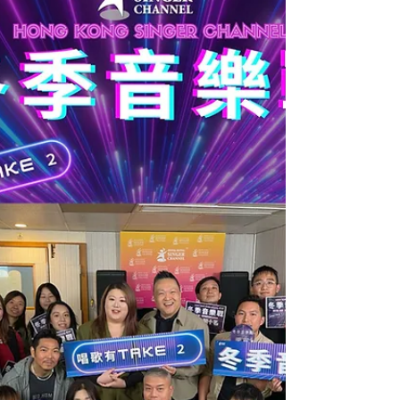
殊榮。我們將以電郵通知入圍者有關總決賽的安
排，大家加油！ 國語歌曲組 冠軍：鄭苑瑛 (我不難
過) 亞軍：鄭翠嫻 (心痛) 季軍：顏沛鈺 (那些你很冒
險的夢) 英文歌曲組 冠軍：黃詩慧 (Natural Woman)
亞軍：鄭翠嫻 (In Love Again) 季軍：李宗匯 (Hound
Dog) 勵志親情歌曲組 冠軍：萬皓榮 (一雙手) 亞軍：
張心心 (幸運是我) 季軍：張詠詩 (犀利) 上世紀廣東
歌曲組 冠軍：姚志強 (離開以後) 亞軍：李自維 (偷偷
摸摸) 季軍：韋澤燧 (偏偏喜歡你) 本世紀廣東歌曲組
冠軍：鄭翠嫻 (忘川) 亞軍：萬皓榮 (老派約會之必要)
季軍：姚志強 (命硬) 總決賽23強 (排名按