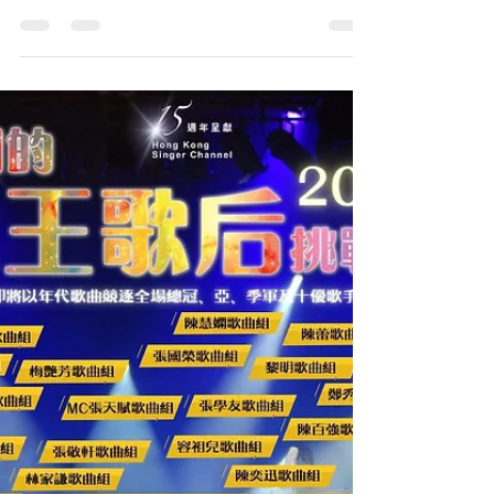
篇之譚詠麟 x 關淑怡 x 古巨基歌
曲
Hong Kong Singer Channel「我們的歌王歌后挑戰
賽」延續篇之譚詠麟 x 關淑怡 x 古巨基歌曲組在上
星期日 (12月8日) 圓滿舉行！讓我總結一下各組成
績，恭喜所有得獎的朋友。下個延續篇即將啟動，
大家密切留意！ 關淑怡歌曲組 冠軍：梁碧君 一切也
願意...