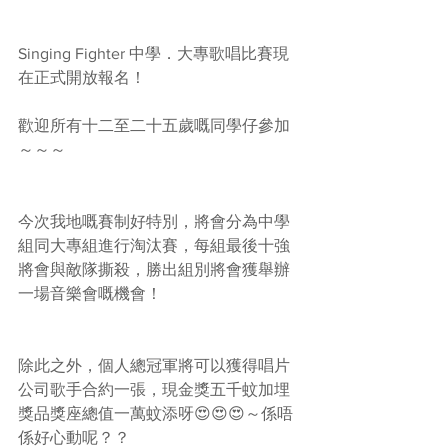
Singing Fighter 中學．大專歌唱比賽現
在正式開放報名！
歡迎所有十二至二十五歲嘅同學仔參加
～～～
今次我地嘅賽制好特別，將會分為中學
組同大專組進行淘汰賽，每組最後十強
將會與敵隊撕殺，勝出組別將會獲舉辦
一場音樂會嘅機會！
除此之外，個人總冠軍將可以獲得唱片
公司歌手合約一張，現金獎五千蚊加埋
獎品獎座總值一萬蚊添呀😍😍😍～係唔
係好心動呢？？