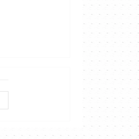
熹 《好想約你》｜
nnel音樂