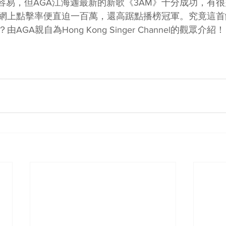
不容易，但AGA江海迦最新的新歌《3AM》十分成功，有
網上點擊率便直迫一百萬，還高踞點播榜冠軍。究竟這首
GA親自為Hong Kong Singer Channel的觀眾介紹！