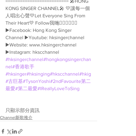
========================== 🎤HONG 
KONG SINGER CHANNEL🎤 💛讓每一個
人唱出心聲💛Let Everyone Sing From 
Their Heart💛 Follow我哋👇🏻👇🏻🥰🥰 
▶️Facebook: Hong Kong Singer 
Channel ▶️Youtube: hksingerchannel 
▶️Website: www.hksingerchannel 
▶️Instagram: hkscchannel 
#hksingerchannel
#hongkongsingerchan
nel
#香港歌手
#hksinger
#hksinging
#hkscchannel
#hkig
#古巨基
#TysonYoshi
#2ndFavourite第二
最愛
#第二最愛
#IReallyLoveToSing
只顯示部分資訊
Channel新歌推介