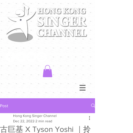
Post
Hong Kong Singer Channel
Dec 22, 2022
2 min read
古巨基 X Tyson Yoshi ｜拎