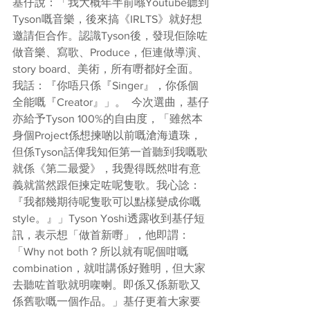
基仔說：「我大概年半前喺Youtube聽到
Tyson嘅音樂，後來搞《IRLTS》就好想
邀請佢合作。認識Tyson後，發現佢除咗
做音樂、寫歌、Produce，佢連做導演、
story board、美術，所有嘢都好全面。
我話：『你唔只係『Singer』，你係個
全能嘅『Creator』」。  今次選曲，基仔
亦給予Tyson 100%的自由度，「雖然本
身個Project係想揀啲以前嘅滄海遺珠，
但係Tyson話俾我知佢第一首聽到我嘅歌
就係《第二最愛》，我覺得既然咁有意
義就當然跟佢揀定咗呢隻歌。我心諗：
『我都幾期待呢隻歌可以點樣變成你嘅
style。』」Tyson Yoshi透露收到基仔短
訊，表示想「做首新嘢」，他即謂：
「Why not both？所以就有呢個咁嘅
combination，就咁講係好難明，但大家
去聽咗首歌就明㗎喇。即係又係新歌又
係舊歌嘅一個作品。」基仔更着大家要