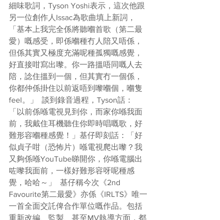
細味歌詞，Tyson Yoshi表示，這次他跟
另一位創作人Issac為歌曲填上新詞，
「基本上我完全係將聽嗰首歌（第二最
愛）嘅感受，即係嗰種冇人陪又唔係，
但係其實又極度充滿呢種孤獨嘅感覺，
好直接咁寫出嚟。你一路搵唔同嘅人去
陪，諗住搵到一個，但其實冇一個係，
你都仲係掛住以前返唔到嚟嗰個，嗰隻
feel。」  談到錄音過程，Tyson話：
「以前係喺電視見到你，而家你喺我面
前，我戴住耳機聽住你即時唱嘅歌，好
難形容嗰種感覺！」基仔即刻話：「好
似貞子咁（恐怖片）喺電視爬出嚟？我
又夠係喺YouTube睇開你，你喺電腦出
咗嚟我面前，一樣好難形容呀呢種感
覺，哈哈～」  基仔稱今次《2nd 
Favourite第二最愛》亦係《IRLTS》唯一
一首全面交託俾合作單位嘅作品。包括
重新改編、監製、甚至MV執導方面，都