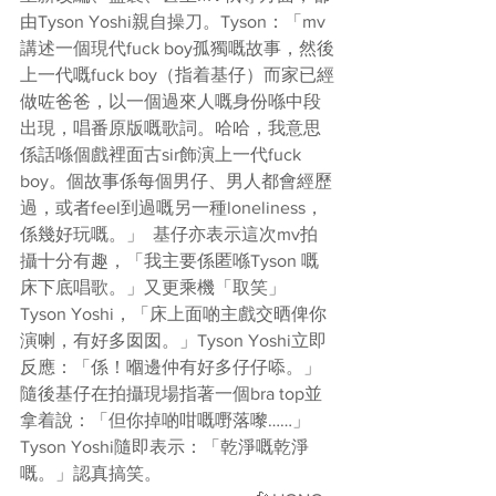
由Tyson Yoshi親自操刀。Tyson：「mv
講述一個現代fuck boy孤獨嘅故事，然後
上一代嘅fuck boy（指着基仔）而家已經
做咗爸爸，以一個過來人嘅身份喺中段
出現，唱番原版嘅歌詞。哈哈，我意思
係話喺個戲裡面古sir飾演上一代fuck 
boy。個故事係每個男仔、男人都會經歷
過，或者feel到過嘅另一種loneliness，
係幾好玩嘅。」  基仔亦表示這次mv拍
攝十分有趣，「我主要係匿喺Tyson 嘅
床下底唱歌。」又更乘機「取笑」
Tyson Yoshi，「床上面啲主戲交晒俾你
演喇，有好多囡囡。」Tyson Yoshi立即
反應：「係！嗰邊仲有好多仔仔㖭。」
隨後基仔在拍攝現場指著一個bra top並
拿着說：「但你掉啲咁嘅嘢落嚟……」
Tyson Yoshi隨即表示：「乾淨嘅乾淨
嘅。」認真搞笑。   