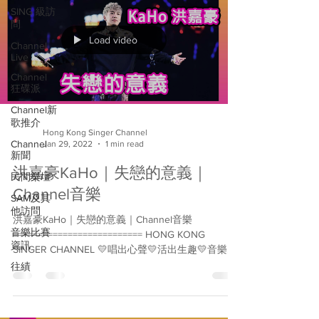
SING 級訪
問
Load video
Channel
Live
Channel
狂碟派
Channel新
歌推介
Hong Kong Singer Channel
Channel
Jan 29, 2022
1 min read
新聞
洪嘉豪KaHo｜失戀的意義｜
民間樂壇
Channel音樂
SAM及其
他訪問
洪嘉豪KaHo｜失戀的意義｜Channel音樂
音樂比賽
========================== HONG KONG
資訊
SINGER CHANNEL 💛唱出心聲💛活出生趣💛音樂｜
生活｜電影💛 Follow我哋👇🏻👇🏻🥰🥰 ▶️Facebook:...
往績