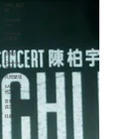
SING 級訪
問
Channel
Live
Channel
狂碟派
Channel新
歌推介
Channel
新聞
民間樂壇
SAM及其
他訪問
音樂比賽
資訊
往績