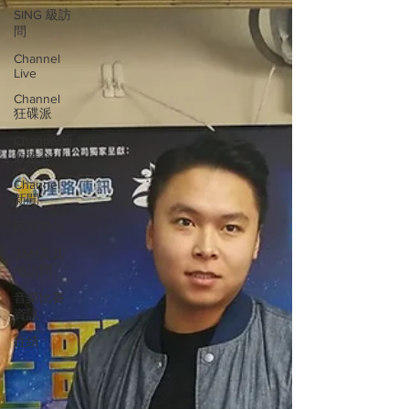
SING 級訪
問
Channel
Live
Channel
狂碟派
Channel新
歌推介
Channel
新聞
民間樂壇
SAM及其
他訪問
音樂比賽
資訊
往績