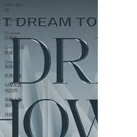
SING 級訪
問
Channel
Live
Channel
狂碟派
Channel新
歌推介
Channel
新聞
民間樂壇
SAM及其
他訪問
音樂比賽
資訊
往績