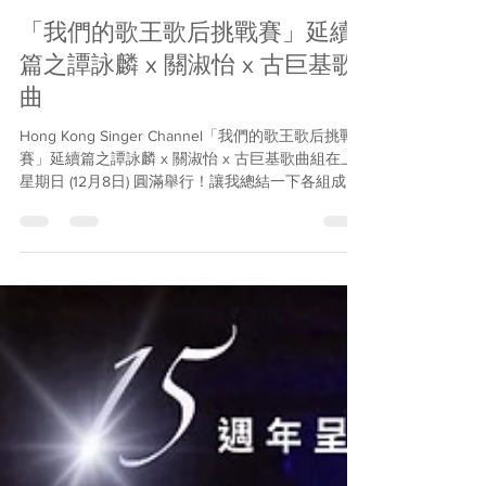
Jan 21, 2025
1 min read
「我們的歌王歌后挑戰賽」延續
篇之譚詠麟 x 關淑怡 x 古巨基歌
曲
Hong Kong Singer Channel「我們的歌王歌后挑戰
賽」延續篇之譚詠麟 x 關淑怡 x 古巨基歌曲組在上
星期日 (12月8日) 圓滿舉行！讓我總結一下各組成
績，恭喜所有得獎的朋友。下個延續篇即將啟動，
大家密切留意！ 關淑怡歌曲組 冠軍：梁碧君 一切也
願意...