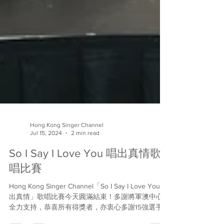
Hong Kong Singer Channel
Jul 15, 2024
2 min read
So I Say I Love You 唱出真情歌
唱比賽