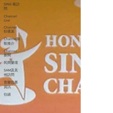
SING 級訪
問
Channel
Live
Channel
狂碟派
Channel新
歌推介
Channel
新聞
民間樂壇
SAM及其
他訪問
音樂比賽
資訊
往績