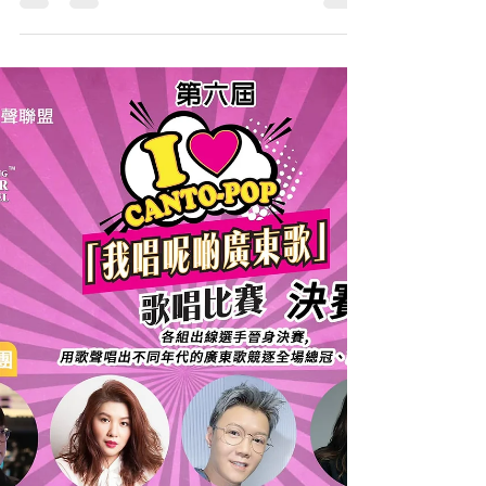
Hong Kong Singer Channel「So I Say I Love You唱
出真情」歌唱比賽今天圓滿結束！多謝將軍澳中心
全力支持，恭喜所有得獎者，亦衷心多謝15強選手
全力以赴，為大家送上了一首又一首精彩歌曲，還
分享了感動的故事！...