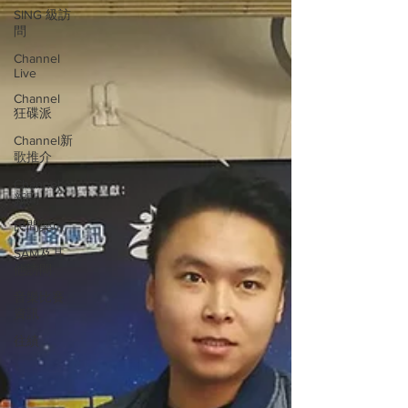
SING 級訪
問
Channel
Live
Channel
狂碟派
Channel新
歌推介
Channel
新聞
民間樂壇
SAM及其
他訪問
音樂比賽
資訊
往績