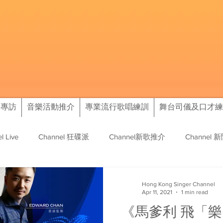
樂專訪
音樂活動推介
專業流行歌唱練訓
舞台司儀及口才練
l Live
Channel 狂碟派
Channel新歌推介
Channel 
訊
往績
Hong Kong Singer Channel
Apr 11, 2021
1 min read
《馬爹利 飛「