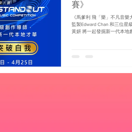
賽》
《馬爹利 飛「樂」不凡音樂
監製Edward Chan 和三
黃妍 將一起發掘新一代本地
監製和三位星級創作導師一
品，和發佈一首自己寫的歌,就