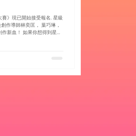
大賽》現已開始接受報名. 星級
位星級創作導師林奕匡， 葉巧琳，
創作新血！ 如果你想得到星級
對一的指導，在台上表演作
一定要參加招募。...