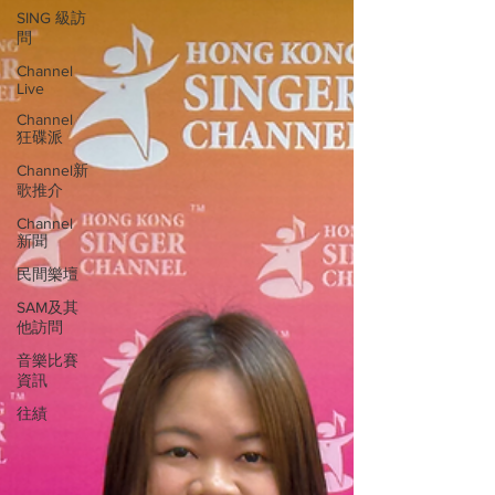
SING 級訪
問
Channel
Live
Channel
狂碟派
Channel新
歌推介
Channel
新聞
民間樂壇
SAM及其
他訪問
音樂比賽
資訊
往績