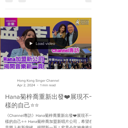
《Channel音樂》葉振棠推出最後一張個人唱片？
《80》慈善專輯3月28日面世❤️棠哥親自為你介紹
⭐️⭐️ 之前我們預告過，今年80歲的葉振棠將會推出
名為《80》的專輯，邀請圈內朋友一起重新灌錄他
的經典電視劇歌曲。棠哥不會收取任何歌酬，扣除
開支後，餘下收入會全數撥捐奧比斯...
Load video
Hong Kong Singer Channel
Apr 2, 2024
1 min read
Hana菊梓喬重新出發❤️展現不一