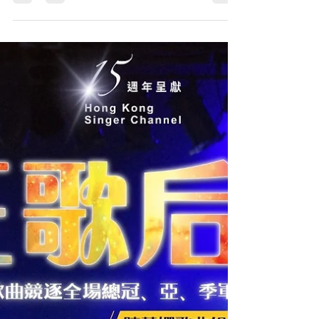
績，恭喜所有得獎的朋友。下個延續篇即將啟動，
大家密切留意！ 關淑怡歌曲組 冠軍：梁碧君 一切也
願意...