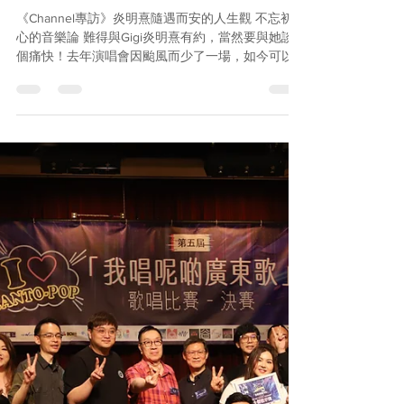
Apr 2, 2024
1 min read
《Channel專訪》炎明熹隨遇而
安的人生觀 不忘初心的音樂論
《Channel專訪》炎明熹隨遇而安的人生觀 不忘初
心的音樂論 難得與Gigi炎明熹有約，當然要與她談
個痛快！去年演唱會因颱風而少了一場，如今可以
再唱兩場！出道三年屢獲殊榮，還有什麼獎項想
要？最渴望演繹的歌曲類型是什麼？音樂路上的下
個目標又是什麼？小編還會考考Gigi對中國...