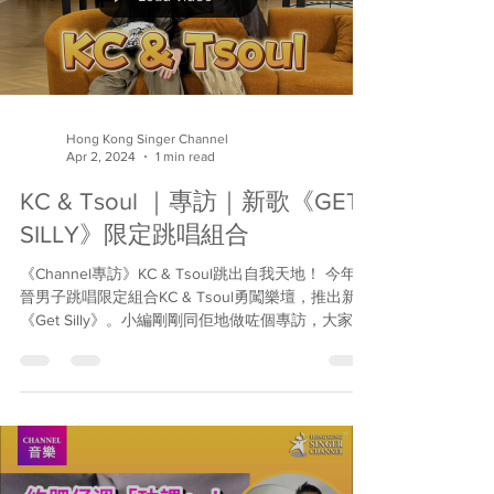
Load video
Hong Kong Singer Channel
Apr 2, 2024
1 min read
KC & Tsoul ｜專訪｜新歌《GET
SILLY》限定跳唱組合
《Channel專訪》KC & Tsoul跳出自我天地！ 今年新
晉男子跳唱限定組合KC & Tsoul勇闖樂壇，推出新歌
《Get Silly》。小編剛剛同佢地做咗個專訪，大家一
齊去了解吓佢地呀～原來新歌歌名好有意思，一D都
唔Silly！ 撰文及主持：Andy 製作：Jen...