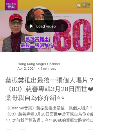
到校園時，而是暢談他的全新個人單曲
《Homework》。不過此「功課」不同彼「功課」，
當中別有解釋，估佢唔到，等肥仔自己解話！...
Load video
Hong Kong Singer Channel
Apr 2, 2024
1 min read
葉振棠推出最後一張個人唱片？
《80》慈善專輯3月28日面世❤️
棠哥親自為你介紹⭐️⭐️