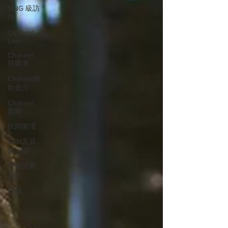
SING 級訪
問
Channel
Live
Channel
狂碟派
Channel新
歌推介
Channel
新聞
民間樂壇
SAM及其
他訪問
音樂比賽
資訊
往績