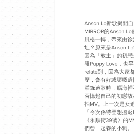
Anson Lo新歌揭
MIRROR的Anson 
風格一轉，帶來由徐
址？原來是Anson
因為「教主」的初戀
段Puppy Love
relate到，因為
歷，會有好或壞嘅遺憾
灌錄這歌時，腦海裡不
否憶起自己的初戀故事
拍MV。上一次是女追
「今次係特登想搵返
《永順街39號》的M
們曾一起養的小狗。