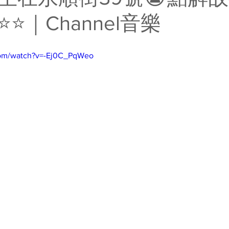
⭐️｜Channel音樂
com/watch?v=-Ej0C_PqWeo