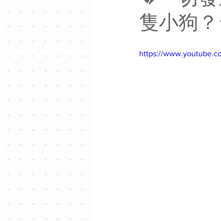
隻小狗？⭐️
https://www.youtube.