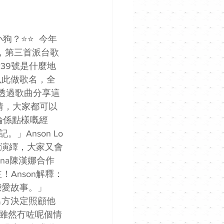
⭐️⭐️  今年
g》後，第三首派台歌
39號是什麼地
。以此做歌名，全
望透過歌曲分享這
愛情，大家都可以
論係點樣嘅經
Anson Lo
的演繹，大家又會
na陳漢娜合作
Anson解釋：
戀愛故事。」
，男方決定照顧他
雖然冇咗呢個情