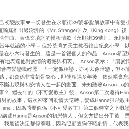
開自己初戀故事💔一切發生在永順街39號😭點解故事中有隻小狗？
Lo盧瀚霆推出過澎湃的《Mr. Stranger》及《King Kon
浩作曲、黃偉文填詞的慢板情歌《永順街39號》。永順街
 Lo當年就讀的小學 – 位於荃灣的天主教石鐘山紀念小學
是在小六時發生的。這是一首很個人的作品，Anson希
，也罕有地表達他對愛情的遺憾與初衷。  Anson表示：「講
大家都會有愛戀嘅經歷，唔一定係相戀，亦可以係暗戀，但不
，都會係非常刻骨銘心，即使相隔多年後，依然唔會忘記。」
斷出現與初戀情人在一起的畫面。未知聽著Anson Lo
？  繼去年的《不可愛教主》後，Anson第二次邀得Han
男的故事，這次卻來個劇情大逆轉，變成Hanna狠飛教主！
Hana，因為感覺似係《不可愛教主》第二個時空之下嘅
V講述Hanna是Anson的初戀情人，但女方提出分手後
「我最後決定都係養嘅，因為照顧隻狗仔嘅劇情，代表我