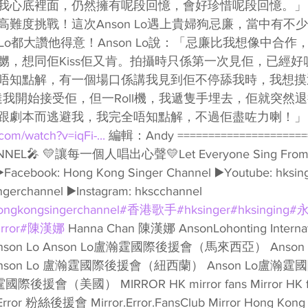
我心底裡面，仍然擁有呢段回憶，會好珍惜呢段回憶。」
難度挑戰！這次Anson Lo遇上貴婦狗忌廉，當中有不
 Lo都大讚他得意！Anson Lo說：「忌廉比我想像中合
嬲，想同佢Kiss佢又肯。拍攝時只係第一次見佢，已經好
唔知點解，有一個場口係講我見到佢不停舔我時，我想摸
表達我開始接受佢，但一Roll機，我遞隻手埋去，佢就突然
跟劇本而逃避我，我完全唔知點解，不過佢盡咗力喇！」 
com/watch?v=iqFi-...
 編輯：Andy =====================
NEL🎤 💛讓每一個人唱出心聲💛Let Everyone Sing From Th
 ▶️Facebook: Hong Kong Singer Channel ▶️Youtube: hksin
ngerchannel ▶️Instagram: hkscchannel 
ongkongsingerchannel
#香港歌手
#hksinger
#hksinging
#
rror
#陳漢娜
 Hanna Chan 陳漢娜 AnsonLohonting Internati
on Lo Anson Lo盧瀚霆國際後援會（馬來西亞） Anso
son Lo 盧瀚霆國際後援會（紐西蘭） Anson Lo盧瀚
際後援會（美國） MIRROR HK mirror fans Mirror HK fa
& Error 粉絲後援會 Mirror.Error.FansClub Mirror Hong Kong 