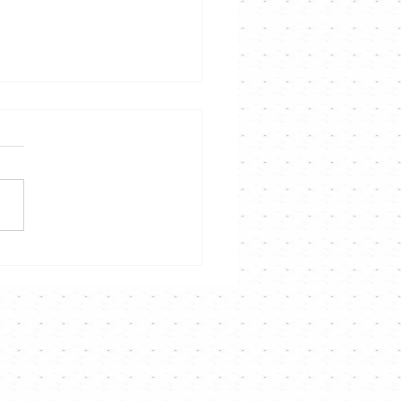
熹 《好想約你》｜
nnel音樂