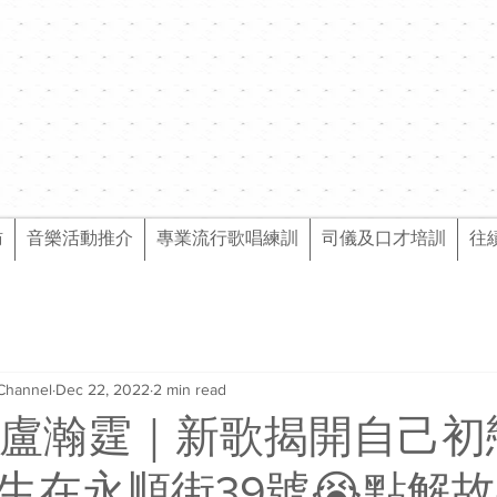
訪
音樂活動推介
專業流行歌唱練訓
司儀及口才培訓
往
Channel
Dec 22, 2022
2 min read
 Lo盧瀚霆｜新歌揭開自己
發生在永順街39號😭點解