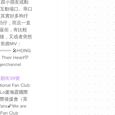
 跟小朋友或動
少互動場口。乖口
作，其實好多狗仔
叻仔，而且一直
返佢，有比較
退後，又或者突然
歌曲MV：
===== 🎤HONG 
eir Heart💛 
gerchannel 
永順街39號
onal Fan Club 
n Lo盧瀚霆國際
霆國際後援會（英
ns🌠We are 
Fan Club 