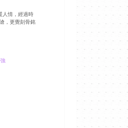
暖人情，經過時
滄，更覺刻骨銘
百強