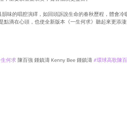
具韻味的唱腔演繹，如回頭訴說生命的春秋歷程，體會冷
是點滴在心頭，也使全新版本《一生何求》聽起來更添淒
一生何求
 陳百強 鍾鎮濤 Kenny Bee 鍾鎮濤 
#環球高歌陳