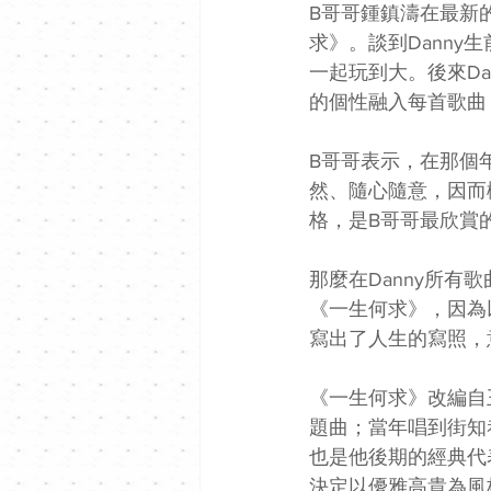
B哥哥鍾鎮濤在最新的
求》。談到Dann
一起玩到大。後來D
的個性融入每首歌曲
B哥哥表示，在那個
然、隨心隨意，因而
格，是B哥哥最欣賞
那麼在Danny所
《一生何求》，因為
寫出了人生的寫照，
《一生何求》改編自
題曲；當年唱到街知
也是他後期的經典代
決定以優雅高貴為風