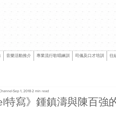
訪
音樂活動推介
專業流行歌唱練訓
司儀及口才培訓
往
Channel
Sep 1, 2018
2 min read
nnel特寫》鍾鎮濤與陳百強