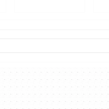
Hong
Hong Kong Singer Channel仲
Ch
夏音樂戰2026