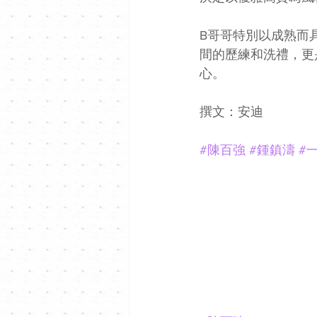
B哥哥特別以成熟而
間的歷練和洗禮，更
心。
撰文：安迪
#陳百強
#鍾鎮濤
#