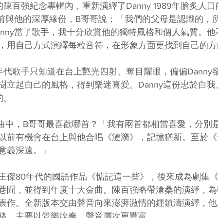
陳百強紀念專輯內，重新演繹了Danny 1989年膾炙人
y生前與他的深厚緣份，B哥哥說：「我們的父母是認識的，
anny當了歌手，我十分欣賞他的獨特風格和個人氣質。
，用自己方式演繹每粒音符，在形象方面更找到自己的方
年代歌手只知道在台上艷光四射、奪目耀眼，偏偏Danny
樹立起自己的風格，得到樂迷喜愛。Danny這份忠於自
的。
有歌曲中，B哥哥最喜歡哪首？「我有兩首都相當喜愛，分別
以前有機會在台上與他合唱《漣漪》，記憶猶新。至於《
意義深遠。」
王傑80年代的國語作品《惦記這一些》，後來成為劇集
巷聞，並得到年度十大金曲。陳百強略帶滄桑的演繹，為
表作。​全新版本交由聲音向來澎湃激情的鍾鎮濤演繹，
格，主要以管樂吹奏，聲音層次更豐富。