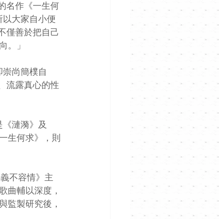
口的名作《一生何
所以大家自小便
他不僅善於把自己
向。」
卻崇尚簡樸自
我、流露真心的性
是《漣漪》及
一生何求》，則
《義不容情》主
歌曲輔以深度，
他與監製研究後，