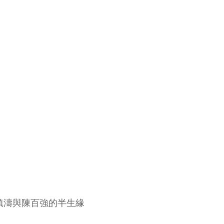
》鍾鎮濤與陳百強的半生緣