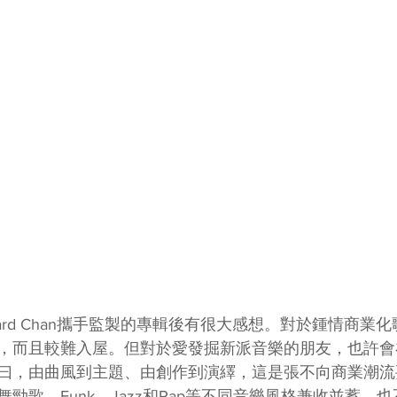
ard Chan攜手監製的專輯後有很大感想。對於鍾情商業
，而且較難入屋。但對於愛發掘新派音樂的朋友，也許會
，由曲風到主題、由創作到演繹，這是張不向商業潮流妥協的F
勁歌、Funk、Jazz和Rap等不同音樂風格兼收並蓄，