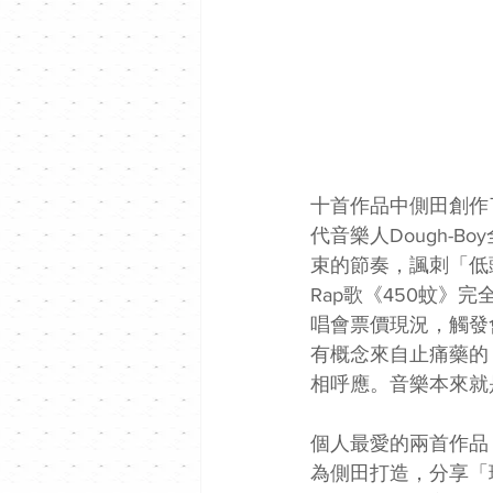
十首作品中側田創作
代音樂人Dough-Bo
束的節奏，諷刺「低
Rap歌《450蚊》完全
唱會票價現況，觸發
有概念來自止痛藥的《幸
相呼應。音樂本來就
個人最愛的兩首作品，分
為側田打造，分享「