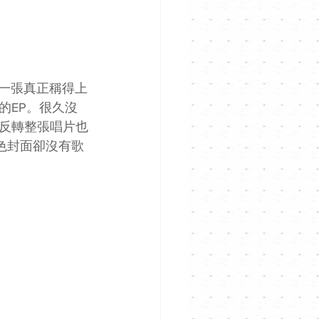
這是一張真正稱得上
的EP。很久沒
反轉整張唱片也
四色封面卻沒有歌