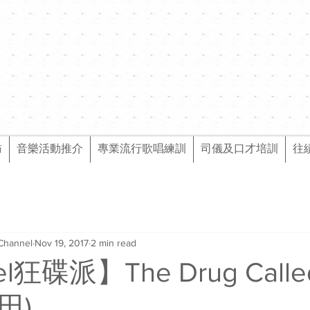
訪
音樂活動推介
專業流行歌唱練訓
司儀及口才培訓
往
Channel
Nov 19, 2017
2 min read
l狂碟派】The Drug Calle
側田)