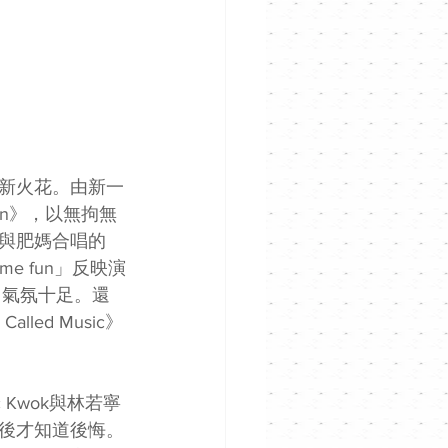
新火花。由新一
own》，以無拘無
與肥媽合唱的
me fun」反映演
，氣氛十足。還
ed Music》
 Kwok與林若寧
後才知道後悔。