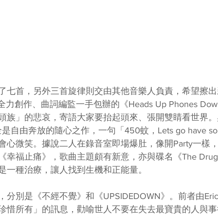
了七首，另外三首旋律則交由其他音樂人負責，希望擦出
y全力創作、曲詞編監一手包辦的《Heads Up Phones D
頭族」的悲哀，寄語大家要抬起頭來、張開雙睛看世界。
是自由奔放的隨心之作，一句「450蚊，Lets go have so
會心微笑。據說二人在錄音室即場爆肚，像開Party一樣
福止痛》，歌曲主題頗有新意，亦與碟名《The Drug Call
是一種治療，讓人找到生機和正能量。
別是《不經不覺》和《UPSIDEDOWN》。前者由Eric
珍惜所有」的訊息，勸喻世人不要在失去最寶貴的人與事