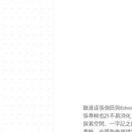
聽過這張側田與Edw
張專輯也許不易消化
探索空間。一字記之曰
專輯。全碟歌曲把跳舞