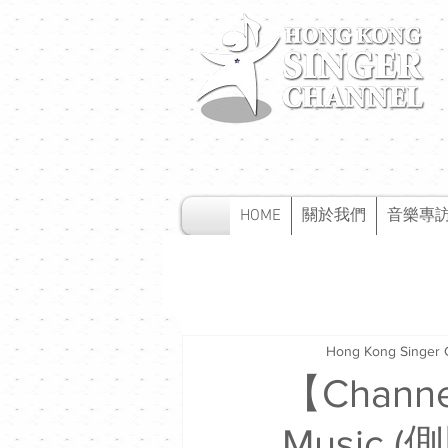
HOME
關於我們
音樂專
Hong Kong Singer 
【Channe
Music (