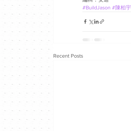
#BuildJason
#陳柏宇
Recent Posts