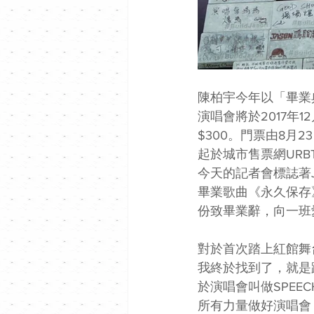
陳柏宇今年以「畢業典
演唱會將於2017年1
$300。門票由8月23
起於城市售票網URB
今天的記者會標誌著J
畢業歌曲《永久保存》
份致畢業辭，向一班
對於首次踏上紅館舞
我終於找到了，就是
於演唱會叫做SPEEC
所有力量做好演唱會