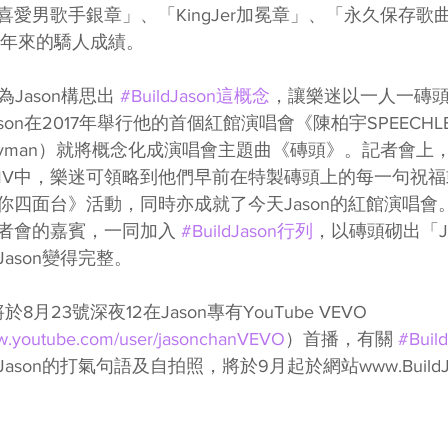
愛男歌手銀章」、「KingJer加冕章」、「永久保存歌
11年來的驕人成績。
別為Jason構思出 
#BuildJason這概念
，讓樂迷以一人一磚
on在2017年舉行他的首個紅館演唱會《陳柏宇SPEECHL
Wyman）就將概念化成演唱會主題曲《磚頭》。記者會上
MV中，樂迷可領略到他們早前在特製磚頭上的每一句祝
你四面台》活動，同時亦成就了今天Jason的紅館演唱會
者會的嘉賓，一同加入 
#BuildJason行列
，以磚頭砌出「
ason變得完整。
月23號深夜12在Jason專有YouTube VEVO 
ww.youtube.com/user/jasonchanVEVO
）首播，有關 
#Bui
son的打氣句語及自拍照，將於9月起於網站www.BuildJas