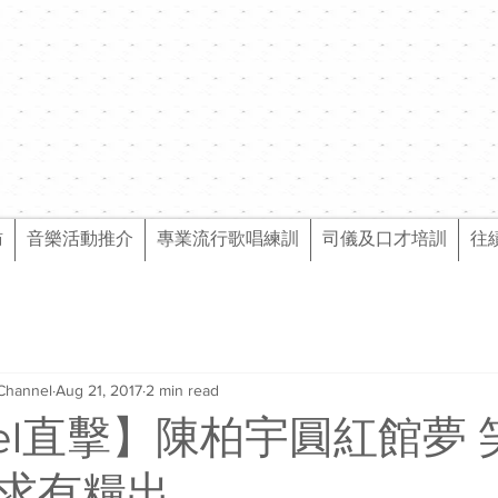
訪
音樂活動推介
專業流行歌唱練訓
司儀及口才培訓
往
Channel
Aug 21, 2017
2 min read
nel直擊】陳柏宇圓紅館夢
求有糧出