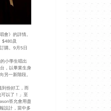
演唱會》的詳情。
$480及
優先訂購。9月5日
愛的小學生唱出
上台，以畢業生身
向另一新階段。
搵到份好工，而
也可以了！」至
ason答允會用盡
報設計，當中多