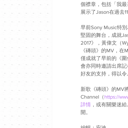
個襟章，包括「我最喜
展示了Jason在過去
早前Sony Music特
堅固的舞台，成就Jas
2017》，黃偉文（
《磚頭》的MV，在
僅成就了早前的《圍
會亦同時邀請出席記
好友的支持，得以令J
新歌《磚頭》的MV將於8
Channel（
https://w
詳情
，或有關樂迷給Ja
開。
編輯：安迪