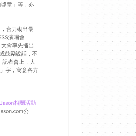
曲獎章」等，亦
頭，合力砌出最
ESS演唱會
，大會率先播出
福或鼓勵說話，不
。記者會上，大
J」字，寓意各方
ldJason相關活動
on.com公