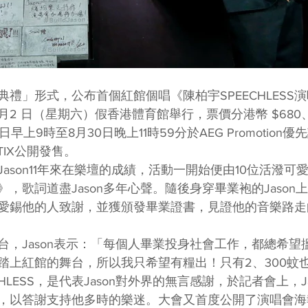
禮」形式，公布首個紅館個唱《陳柏宇SPEECHLESS
2月2 日（星期六）假香港體育館舉行，票價分港幣 $680、
日早上9時至8月30日晚上11時59分於AEG Promotion
TIX公開發售。
ason11年來在樂壇的成績，活動一開始便由10位活潑可
，歌詞道盡Jason多年心聲。隨後身穿畢業袍的Jason
愛錫他的人致謝，並獲頒發畢業證書，見證他的音樂路走
台，Jason表示：「每個人畢業投身社會工作，都總希望
踏上紅館的舞台，所以我只希望有糧出！只有2、300蚊
HLESS，是代表Jason對外界的無言感謝，於記者會上，J
，以答謝支持他多時的樂迷。大會又首度公開了演唱會海