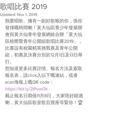
歌唱比賽 2019
Updated:
Nov 1, 2019
熱愛唱歌、擁有一副好歌喉的你，係你
發揮嘅時間喇！黃大仙區青少年發展聯
會與黃大仙青年發展網絡合辦「黃大仙
區校際暨青年公開組歌唱比賽2019」，
比賽設有校園精英挑戰賽及青年公開
組，初賽及決賽分別於12月1日及13日舉
行。
想知道更多比賽詳情、報名方法及索取
報名表，請click入以下嘅連結，或者
scan海報上嘅QR code：
https://bit.ly/2IPvwOk
截止報名日期係11月8日，大家唔好錯過
喇，黃大仙區歌皇歌后寶座等緊你！🏆 