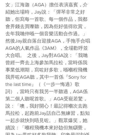
女」江海迦（AGA）擔任表演嘉賓，介
紹她出場時，Jay說：「彈琴非常之好
聽，佢寫每一首歌、每一個作品，我都
會畀錢去買嚟聽，因為佢好值得欣賞，
去年我哋仲喺一個音樂活動合作過。」
然後Jay親自落台迎接AGA，手拖手合唱
AGA的人氣作品《3AM》，全場歡呼並
大合唱。  之後，Jay對AGA說：「我哋
曾經一齊去上海參加馬拉松，當時係我
事業低潮期，寫咗好多歌，喺嗰程飛機
我畀咗AGA聽，其中一首係『Sorry for 
the last time』（《一步一悔過》歌
詞），當時只有我另一半聽過，AGA係
第二個人聽呢首歌。」AGA受寵若驚，
說：「噢，我好開心！最記得嗰次去跑
馬拉松，起跑前Jay話自己無練習，點知
一起步就快到唔見咗。」觀眾爆笑，她
續說：「嗰程飛機本來好攰但無瞓覺，
因為Jay畀咗好多歌我聽。印象最深刻係