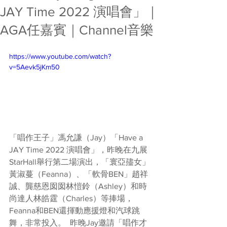
JAY Time 2022 演唱會」｜
AGA任嘉賓｜Channel音樂
https://www.youtube.com/watch?
v=5Aevk5jKm50
「唱作王子」馮允謙（Jay）「Have a 
JAY Time 2022 演唱會」，昨晚在九展
StarHall舉行第二場演出，「寰亞孻女」
黃淑蔓（Feanna）、「軟骨BEN」趙祥
誠、龔慈恩囡囡林愷鈴（Ashley）和時
尚達人林皓霆（Charles）等捧場，
Feanna和BEN還揮動應援燈和汽球跳
舞，非常投入。  昨晚Jay邀請「唱作才