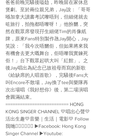
爸爸前晚完騷後嗌攰，昨晚留在家休息
煲劇。至於兩位親兄弟，Jay說：「哥哥
喺加拿大讀書考試嚟唔到，但細佬就去
咗旅行，拍拖都唔嚟呀！」他扮嬲，突
然在觀眾席發現孖生細佬Tim的肖像紙
牌，原來Fans特別製作氹Jay開心，Jay
笑說：「我今次唔嬲佢，但如果將來我
有機會去更大嘅舞台，佢唔嚟我實鍊死
佢！」台下觀眾起哄大叫「紅館」。之
後Jay唱出為紀念已故祖母而寫的新歌
《給缺席的人唱首歌》，完騷後Fans大
叫Encore不散場，Jay換了tee與樂隊再
次出場唱《我好想你》後，第二場演唱
會圓滿結束。 
========================== HONG 
KONG SINGER CHANNEL 💛唱出心聲💛
活出生趣💛音樂｜生活｜電影💛 Follow
我哋👇🏻👇🏻🥰🥰 ▶️Facebook: Hong Kong 
Singer Channel ▶️Youtube: 