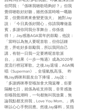
佢問我：『係咪我啲歌唔夠好？』但我
覺得啲歌好好聽，雖然係當時唯一嘅聽
眾，但覺得將來會變更強大」  她對Jay
說：「今日真係好開心，你請我嚟做嘉
賓，多謝你同我分享舞台，你係值
得！」Jay感激AGA當年的鼓勵，他說：
「當時以為無人要呢首歌，但你話鍾
意，畀咗好多鼓勵我，所以我同自己
講，有朝一日我一定要將呢首歌派
台。」結果《一步一悔過》成為2020年
度流行榜冠軍歌。之後Jay退場，AGA獨
唱《Superman》，全場氣氛高漲。  昨
晚Jay媽咪和親友台下捧場，Jay說：
「多謝媽咪專登喺加拿大飛返嚟，佢要
隔離七日，就係為咗支持我，非常感激
佢喺我低潮時，一句都無叫我放棄，無
論我點都支持我，Love You Mom。」媽
咪以心心手勢回應。然後Jay爆料，笑指