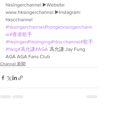
hksingerchannel ▶️Website: 
www.hksingerchannel ▶️Instagram: 
hkscchannel 
#hksingerchannel
#hongkonsingerchann
el
#香港歌手
#hksinger
#hksinging
#hkscchannel
#歌手
#hkig
#馮允謙
#AGA
 馮允謙 Jay Fung 
AGA AGA Fans Club
Channel 新聞
See All
Recent Posts