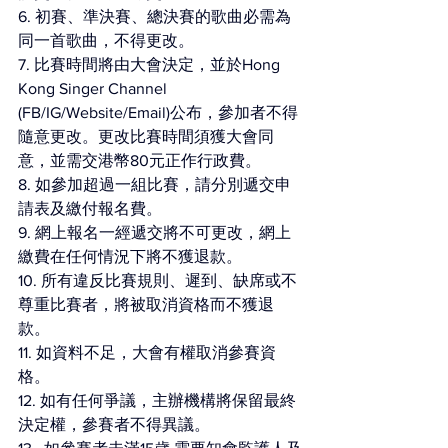
6. 初賽、準決賽、總決賽的歌曲必需為
同一首歌曲，不得更改。
7. 比賽時間將由大會決定，並於Hong 
Kong Singer Channel 
(FB/IG/Website/Email)公布，參加者不得
隨意更改。更改比賽時間須獲大會同
意，並需交港幣80元正作行政費。
8. 如參加超過一組比賽，請分別遞交申
請表及繳付報名費。
9. 網上報名一經遞交將不可更改，網上
繳費在任何情況下將不獲退款。
10. 所有違反比賽規則、遲到、缺席或不
尊重比賽者，將被取消資格而不獲退
款。
11. 如資料不足，大會有權取消參賽資
格。
12. 如有任何爭議，主辦機構將保留最終
決定權，參賽者不得異議。