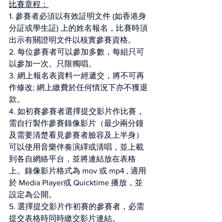
比賽章程：
1. 參賽者必須以有效証明文件 (如香港身
分証或學生証) 上的姓名報名，比賽時須
出示有關證明文件以核實參賽資格。
2. 每位參賽者可以參加多數，每組只可
以參加一次。只限獨唱。
3. 網上報名表資料一經遞交，將不可再
作修改; 網上繳費於任何情況下亦不獲退
款。
4. 如初賽參賽者選擇提交影片作比賽，
需自行製作參賽錄像影片（最少兩分鐘
及需要清楚看見參賽者臉容及上半身）
可以使用音樂伴奏演繹或清唱，並上載
到各自網絡平台，並將連結放在表格
上。錄像影片格式為 mov 或 mp4 , 適用
於 Media Player或 Quicktime 播放，並
設定為公開。
5. 選擇提交影片作初賽的參賽者，必需
提交表格時同時繳交影片連結。