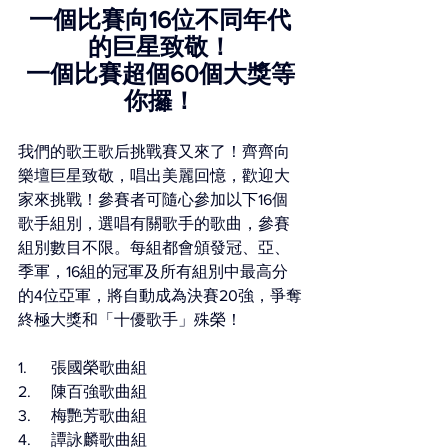
一個比賽向16位不同年代
的巨星致敬！
一個比賽超個60個大獎等
你攞！
我們的歌王歌后挑戰賽又來了！齊齊向
樂壇巨星致敬，唱出美麗回憶，歡迎大
家來挑戰！參賽者可隨心參加以下16個
歌手組別，選唱有關歌手的歌曲，參賽
組別數目不限。每組都會頒發冠、亞、
季軍，16組的冠軍及所有組別中最高分
的4位亞軍，將自動成為決賽20強，爭奪
終極大獎和「十優歌手」殊榮！
1.      張國榮歌曲組
2.     陳百強歌曲組
3.     梅艷芳歌曲組
4.     譚詠麟歌曲組