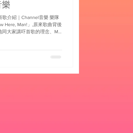
音樂
Man!新歌介紹｜Channel音樂 樂隊
w Here, Man!」,原來歌曲背後
地同大家講吓首歌的理念、MV
聽吓！...