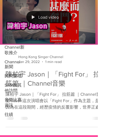
SING 級訪
問
Load video
Channel
Live
Channel
狂碟派
Channel新
歌推介
Hong Kong Singer Channel
Channel
Jan 29, 2022
1 min read
新聞
陳柏宇 Jason｜「Fight For」 拉
民間樂壇
筋篇 ｜Channel音樂
SAM及其
他訪問
陳柏宇 Jason｜「Fight For」 拉筋篇 ｜Channel音
音樂比賽
樂 Jason這次演唱會以「Fight For」作為主題，是
資訊
因為在這段期間，經歷疫情的反覆影響，世界正處
於混沌狀態，但社會各階層都謹守崗位，默默為各
往績
自的目標努力，當中包括了Jason，說：「演唱會原
訂去...