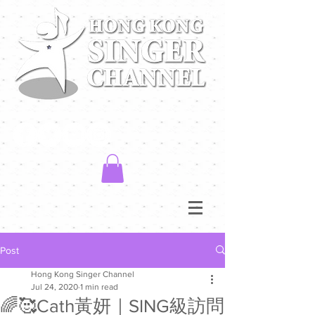
Post
Hong Kong Singer Channel
Jul 24, 2020
1 min read
🌈🥰Cath黃妍｜SING級訪問