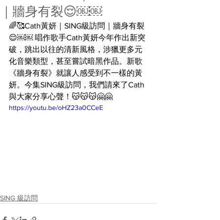
｜牆身有裂😌￼￼
🌈🥰Cath黃妍｜SING級訪問｜牆身有裂
😌￼￼ 唱作歌手Cath黃妍今年作出新突
破，跳出以往的清新風格，涉獵更多元
化音樂類型，甚至嘗試暗黑作品。新歌
《牆身有裂》就讓人感受到不一樣的黃
妍。今集SING級訪問，我們請來了Cath
與大家分享心聲！😽😽😽🤗🤗
https://youtu.be/oHZ23a0CCeE
SING 級訪問