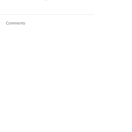
Comments
Write a comment...
約肥仔溫「功課」！
《Channel專
Fatboy@ERROR專訪|
廷😎三生有幸的故
《Channel專訪》
© Hong Kong Singer Channel 2015