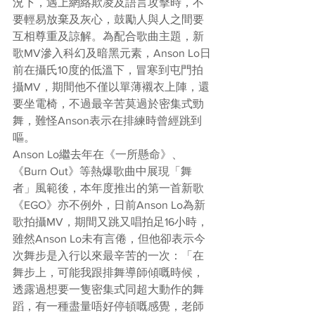
況下，遇上網絡欺凌及語言攻擊時，不
要輕易放棄及灰心，鼓勵人與人之間要
互相尊重及諒解。為配合歌曲主題，新
歌MV滲入科幻及暗黑元素，Anson Lo日
前在攝氏10度的低溫下，冒寒到屯門拍
攝MV，期間他不僅以單薄襯衣上陣，還
要坐電椅，不過最辛苦莫過於密集式勁
舞，難怪Anson表示在排練時曾經跳到
嘔。
Anson Lo繼去年在《一所懸命》、
《Burn Out》等熱爆歌曲中展現「舞
者」風範後，本年度推出的第一首新歌
《EGO》亦不例外，日前Anson Lo為新
歌拍攝MV，期間又跳又唱拍足16小時，
雖然Anson Lo未有言倦，但他卻表示今
次舞步是入行以來最辛苦的一次：「在
舞步上，可能我跟排舞導師傾嘅時候，
透露過想要一隻密集式同超大動作的舞
蹈，有一種盡量唔好停頓嘅感覺，老師