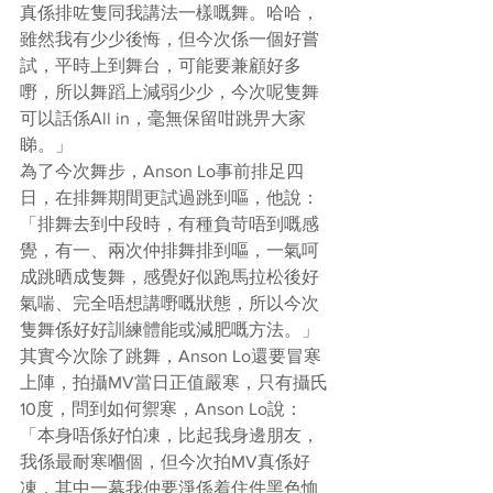
真係排咗隻同我講法一樣嘅舞。哈哈，
雖然我有少少後悔，但今次係一個好嘗
試，平時上到舞台，可能要兼顧好多
嘢，所以舞蹈上減弱少少，今次呢隻舞
可以話係All in，毫無保留咁跳畀大家
睇。」
為了今次舞步，Anson Lo事前排足四
日，在排舞期間更試過跳到嘔，他說：
「排舞去到中段時，有種負苛唔到嘅感
覺，有一、兩次仲排舞排到嘔，一氣呵
成跳晒成隻舞，感覺好似跑馬拉松後好
氣喘、完全唔想講嘢嘅狀態，所以今次
隻舞係好好訓練體能或減肥嘅方法。」
其實今次除了跳舞，Anson Lo還要冒寒
上陣，拍攝MV當日正值嚴寒，只有攝氏
10度，問到如何禦寒，Anson Lo說：
「本身唔係好怕凍，比起我身邊朋友，
我係最耐寒嗰個，但今次拍MV真係好
凍，其中一幕我仲要淨係着住件黑色恤