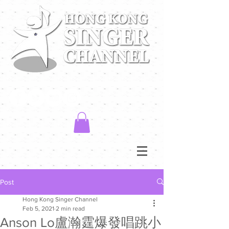
Post
Hong Kong Singer Channel
Feb 5, 2021
2 min read
Anson Lo盧瀚霆爆發唱跳小