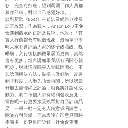
衫，完全冇打底，望到周圍工作人員都
着住羽絨，對比自己感覺好凍。」
談到新歌《EGO》主題涉及網絡欺凌及
語言攻擊，作為藝人，Anson Lo少不免
會遇到觀眾的正評及負評，他說：「其
實入行前都會有呢個現象，最簡單中學
時大家都會評論大家的樣子靚唔靚、醜
唔醜，入行後接觸觀眾層面更廣，當然
會有更多，坦白講如果我話冇唔開心就
呃你，與其沉溺喺畀人鬧嘅唔開心，不
如諗個解決方法，點樣去做好啲、改善
到咩程度，人哋先唔會再鬧，所以我最
舒服去處理網上評論，就係將評論化成
動力。明白每個人都有權利發表意見，
當做呢一行更要接受觀眾對自己評頭品
足，一舉一動一定有人鍾意或唔鍾意，
呢啲冇對與錯，但當表達自己意見同時
學識多一份尊重同諒解，社會會更開