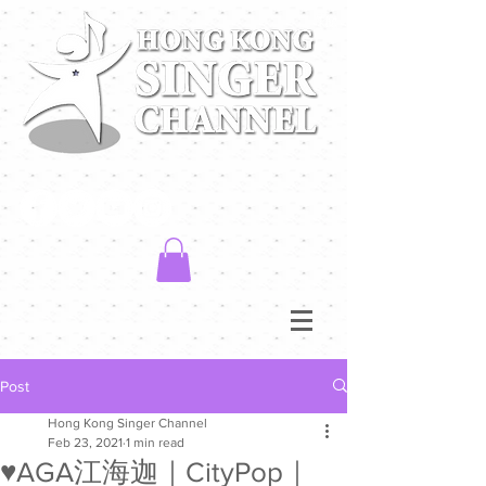
Post
Hong Kong Singer Channel
Feb 23, 2021
1 min read
♥️AGA江海迦｜CityPop｜