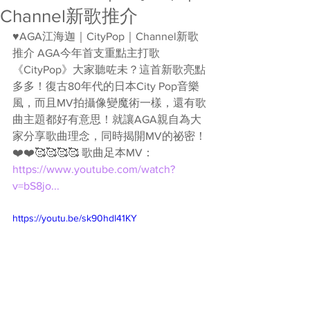
Channel新歌推介
♥️AGA江海迦｜CityPop｜Channel新歌
推介 AGA今年首支重點主打歌
《CityPop》大家聽咗未？這首新歌亮點
多多！復古80年代的日本City Pop音樂
風，而且MV拍攝像變魔術一樣，還有歌
曲主題都好有意思！就讓AGA親自為大
家分享歌曲理念，同時揭開MV的祕密！
❤️❤️🥰🥰🥰🥰 歌曲足本MV：
https://www.youtube.com/watch?
v=bS8jo...
https://youtu.be/sk90hdl41KY