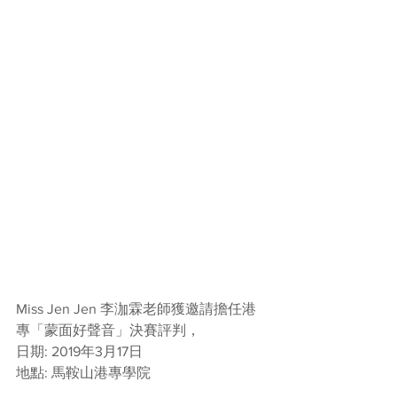
Miss Jen Jen 李泇霖老師獲邀請擔任港
專「蒙面好聲音」決賽評判，
日期: 2019年3月17日
地點: 馬鞍山港專學院