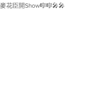
麥花臣開Show🎼🎼🎤🎤