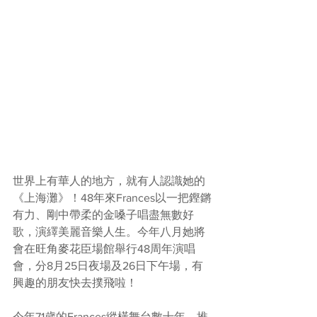
世界上有華人的地方，就有人認識她的
《上海灘》！48年來Frances以一把鏗鏘
有力、剛中帶柔的金嗓子唱盡無數好
歌，演繹美麗音樂人生。今年八月她將
會在旺角麥花臣場館舉行48周年演唱
會，分8月25日夜場及26日下午場，有
興趣的朋友快去撲飛啦！
今年71歲的Frances縱橫舞台數十年，推