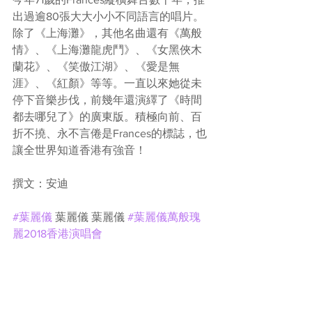
出過逾80張大大小小不同語言的唱片。
除了《上海灘》，其他名曲還有《萬般
情》、《上海灘龍虎鬥》、《女黑俠木
蘭花》、《笑傲江湖》、《愛是無
涯》、《紅顏》等等。一直以來她從未
停下音樂步伐，前幾年還演繹了《時間
都去哪兒了》的廣東版。積極向前、百
折不撓、永不言倦是Frances的標誌，也
讓全世界知道香港有強音！
撰文：安迪
#葉麗儀
 葉麗儀 葉麗儀 
#葉麗儀萬般瑰
麗2018香港演唱會