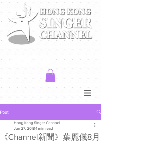
Post
Hong Kong Singer Channel
Jun 27, 2018
1 min read
《Channel新聞》葉麗儀8月