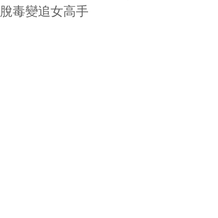
脫毒變追女高手