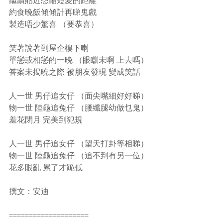
繼續貼近想縮短愛的距離
約食晚飯傾傾計再睇鬼戲
製造唔少驚喜 （要恭喜）
笑著說著到屋企樓下喇
單戀或相戀的一晚 （眼瞓未啊 上去嗎）
答案未揭曉之際 被朋友發現 變成笑話
人一世 男仔追女仔 （面尖嘴細好好睇）
物一世 陸龜追兔仔 （腰纖腿幼做乜鬼）
羞花閉月 完美到犯規
人一世 男仔追女仔 （望天打卦等相睇）
物一世 陸龜追兔仔 （追不到有另一位）
花多眼亂 累了才跪低
撰文：安迪
====================