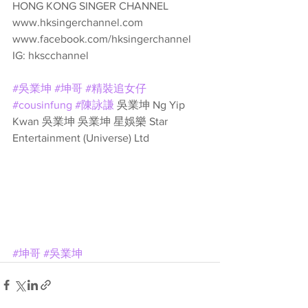
HONG KONG SINGER CHANNEL
www.hksingerchannel.com
www.facebook.com/hksingerchannel
IG: hkscchannel
#吳業坤
#坤哥
#精裝追女仔
#cousinfung
#陳詠謙
 吳業坤 Ng Yip 
Kwan 吳業坤 吳業坤 星娛樂 Star 
Entertainment (Universe) Ltd 
#坤哥
#吳業坤