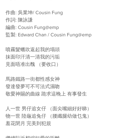
作曲: 吳業坤/ Cousin Fung
作詞: 陳詠謙
編曲: Cousin Fung@emp
監製: Edward Chan / Cousin Fung@emp
噴霧髮蠟吹返起我的塌頭
抹面印汗清一清我的污垢
見面唔准出醜 （要收口）
馬路鐵路一街都性感女神
發達發夢可不可法式濕吻
敬愛神賜的曲線 跪求這晚上 有事發生
人一世 男仔追女仔 （面尖嘴細好好睇）
物一世 陸龜追兔仔 （腰纖腿幼做乜鬼）
羞花閉月 完美到犯規