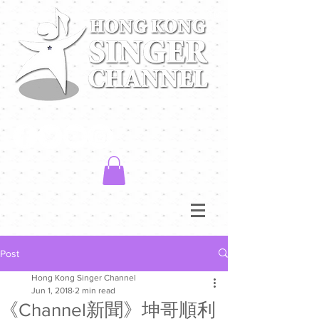
Post
Hong Kong Singer Channel
Jun 1, 2018
2 min read
《Channel新聞》坤哥順利