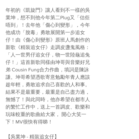
年初的《凱旋門》讓人看到不一樣的吳
業坤，想不到他今年第二Plug又「估佢
唔到」！去年他「傷心到變形」，今年
他成功「脫毒」勇敢展開第一步追女
仔！由《傷心到變形》原班人馬創作的
新歌《精裝追女仔》走調皮盞鬼風格：
「人一世男仔追女仔，物一世陸龜追兔
仔！」這首新歌同樣由坤哥與音樂好兄
弟 Cousin Fung合力作曲，填詞是陳詠
謙。坤哥希望憑歌寄意勉勵年青人應該
趁年輕，勇敢追求自己喜歡的人和事。
結果不是最重要，最重是自己盡力過，
無憾了！與此同時，他亦希望在都市人
的繁忙工作中，送上一首調皮、歡樂和
玩味較重的歌曲給大家， 開心大笑一
下！MV很快有得睇！
【吳業坤 - 精裝追女仔】