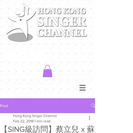
Post
Hong Kong Singer Channel
Feb 22, 2018
1 min read
【SING級訪問】蔡立兒 x 蘇