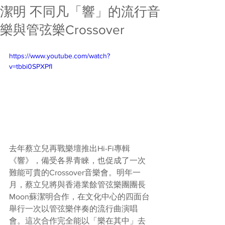
潔明 不同凡「響」的流行音
樂與管弦樂Crossover
https://www.youtube.com/watch?
v=tbbi0SPXPfI
去年蔡立兒再戰樂壇推出Hi-Fi專輯
《響》，備受各界青睞，也促成了一次
難能可貴的Crossover音樂會。明年一
月，蔡立兒將與香港業餘管弦樂團團長
Moon蘇潔明合作，在文化中心的四面台
舉行一次以管弦樂伴奏的流行曲演唱
會。這次合作完全能以「樂在其中」去