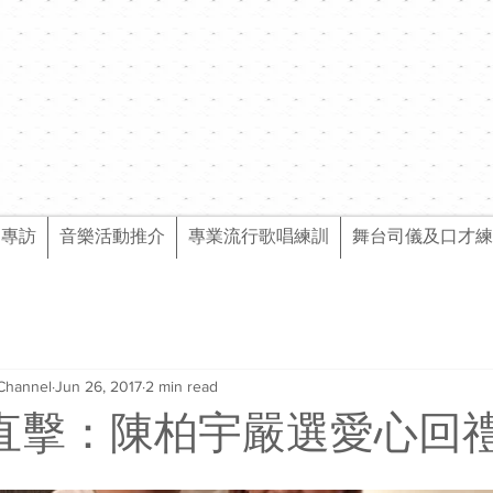
樂專訪
音樂活動推介
專業流行歌唱練訓
舞台司儀及口才練
Channel
Jun 26, 2017
2 min read
nel直擊：陳柏宇嚴選愛心回