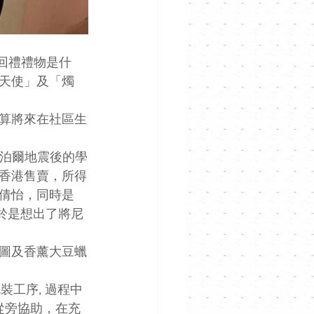
的回禮禮物是什
天使」及「燭
算將來在社區生
作是尼泊爾地震後的學
香港售賣，所得
倩怡，同時是 
，於是想出了將尼
圖及香薰大豆蠟
包裝工序, 過程中
從旁協助，在充