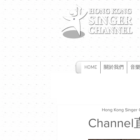
HOME
關於我們
音
Hong Kong Singer 
Chan