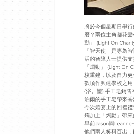
將於今個星期日舉行婚
麼？兩位主角都花盡
動」 (Light On Charit
「智天使」是專為智
活的智障人士提供支
「燭動」 (Light O
校重建，以及自力更
款項作興建學校之用
{浴。望} 手工皂銷
泊爾的手工皂帶來香
今次婚宴上的回禮禮
燭加上「燭動」帶來
早前Jason與Lea
他們兩人笑料百出，