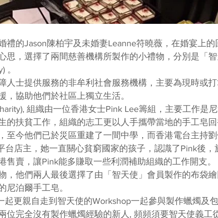
禮的Jason陳柏宇及未婚妻Leanne符曉薇，在婚宴上
心思，選擇了兩間慈善機構所製作的小禮物，分別是「智
y) 。
障人士提供服務的非牟利社會服務機構，主要為現時或打
援，協助他們於社區上獨立生活。
n Charity), 組織由一位香港女士Pink Lee籌組，主要工
生的扶貧工作，組織的志工更以人手攜帶當地的手工皂回
，至今他們已於災區重建了一間中學，而香港電台主持劉
售平台店主，她一直關心貧窮國家的孩子，認識了Pink後
港售賣，讓Pink能多賺取一些利潤補助組織的工作開支。
物，他們兩人最後選擇了由「智天使」會員製作的布袋繪
的尼泊爾手工皂。
nne一起更親自走到智天使的Workshop一起參與製作蠟燭及
兩位完全沒有製作蠟燭經驗的新人, 頻頻須要智天使義工