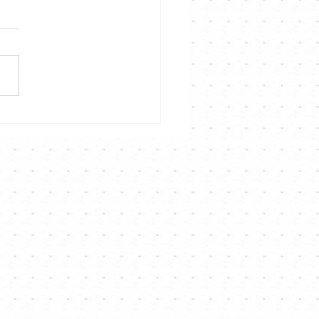
屆「我真係好鍾意唱歌」
比賽 準決賽