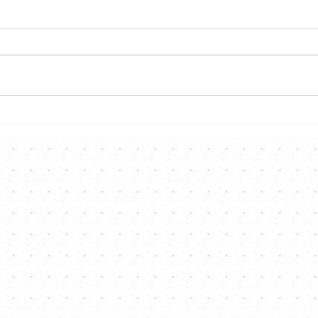
第二屆「我真係好鍾意唱歌」
第二
歌唱比賽 總決賽
歌唱