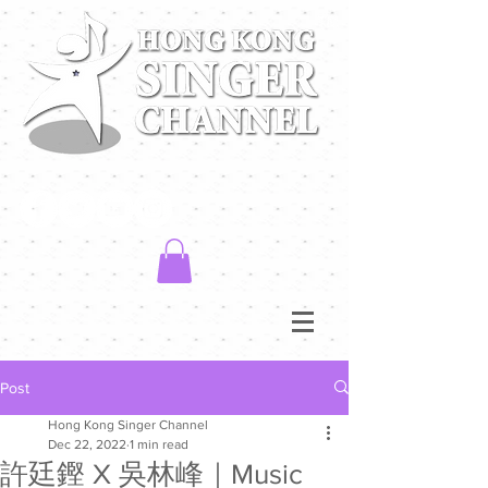
Post
Hong Kong Singer Channel
Dec 22, 2022
1 min read
許廷鏗 X 吳林峰｜Music