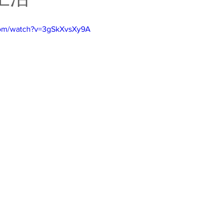
com/watch?v=3gSkXvsXy9A