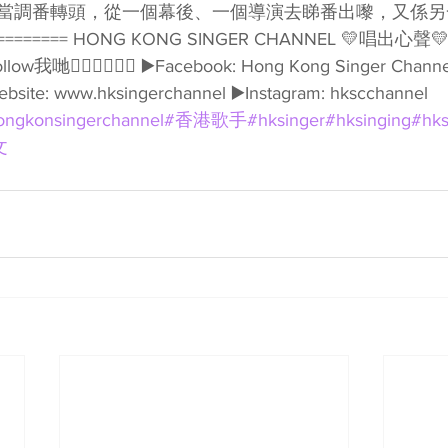
當調番轉頭，從一個幕後、一個導演去睇番出嚟，又係另一
=========== HONG KONG SINGER CHANNEL 💛唱出
👇🏻👇🏻🥰🥰 ▶️Facebook: Hong Kong Singer Channel
ebsite: www.hksingerchannel ▶️Instagram: hkscchannel 
ongkonsingerchannel
#香港歌手
#hksinger
#hksinging
#hks
文