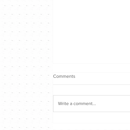
Comments
Write a comment...
陳奕迅 Eason｜陳奕迅Fear
and Dreams演唱會｜Channel