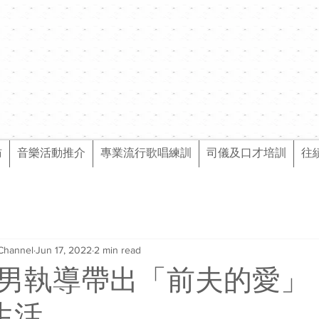
訪
音樂活動推介
專業流行歌唱練訓
司儀及口才培訓
往
Channel
Jun 17, 2022
2 min read
男執導帶出「前夫的愛」
l生活