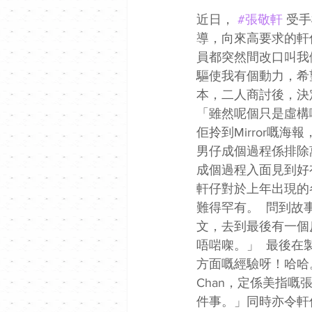
近日， 
#張敬軒
 受
導，向來高要求的軒
員都突然間改口叫我
驅使我有個動力，希望
本，二人商討後，決
「雖然呢個只是虛構
佢拎到Mirror
男仔成個過程係排除
成個過程入面見到好
軒仔對於上年出現的
難得罕有。  問到
文，去到最後有一個
唔啱㗎。」  最後
方面嘅經驗呀！哈哈
Chan，定係美指
件事。」同時亦令軒