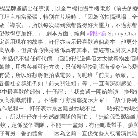
手機品牌邀請出任導演，以全手機拍攝手機電影《前夫的
仔坦言相當緊張，特別在片場時，「因為喺拍攝現場，全部
做『導演』，所以每次聽到我都覺得好大壓力，不過亦都
做得更加好。」  劇本方面，編劇 
#陳詠燊
 Sunny C
定選用現在的故事，軒仔亦表示最喜歡這個劇本，他更分
嘅故事，但實情喺我身邊係真有其事。曾經有位男友人問
嘅海報，仲話係不惜任何代價，佢話好想送俾佢太太做禮物氹
萬難，用盡各種可行方法，只係希望拎到張海報令佢心愛
有愛，所以好想將佢拍成電影，向呢班『前夫』致敬。」
各個社交群組例如「前夫關注組」等，一直有深刻感受，
故事中最喜歡的部份，軒仔謂：「我會選一開始飾演『換燈
反高潮嘅鋪排。」不過軒仔亦溫馨提示大家：「故仔係純
在製作過程中，軒仔表示最困難是經驗不足，「唔好話經驗
。」所以軒仔亦十分感謝團隊的幫忙，「無論係監製編劇嘅S
嘅張蚊，定係整個團隊，不能一一盡錄，有佢哋嘅幫手、參
仔有另一番的體會，「因為之前一直係從藝人或者演員嘅