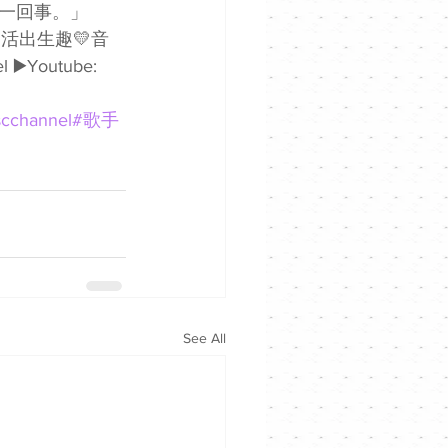
回事。」  
心聲💛活出生趣💛音
 ▶️Youtube: 
cchannel
#歌手
See All