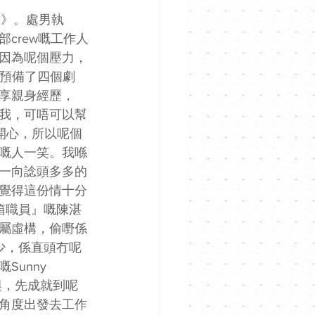
愛》。處男執
crew嘅工作人
因為呢個壓力，
han預備了四個劇
享親身經歷，
我，可唔可以幫
佢開心，所以呢個
嘅人一笑。我喺
一向諗頭多多的
覺得這份情十分
箱職員』嘅陳湛
屬虛構，偷嘢係
少，係直頭冇呢
unny 
與，先成就到呢
角度出發去工作