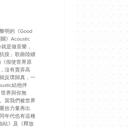
的《Good 
coustic 
份就是做音樂，
抗疫」歌曲陸續
的《假使世界原
，沒有賣弄高
就反璞歸真，一
stic結他伴
「世界與你無
。當我們被世界
重拾力量再出
不同年代也有這種
油站》及《釋放