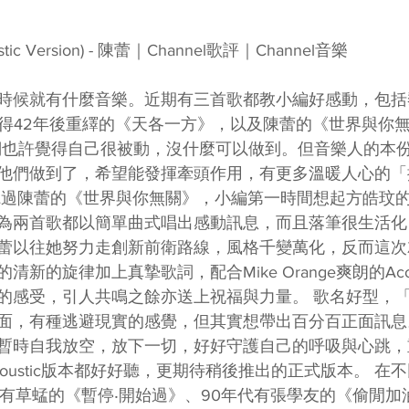
ic Version) - 陳蕾｜Channel歌評｜Channel音樂  
時候就有什麼音樂。近期有三首歌都教小編好感動，包括黎明
得42年後重繹的《天各一方》，以及陳蕾的《世界與你無關》A
下我們也許覺得自己很被動，沒什麼可以做到。但音樂人的本
他們做到了，希望能發揮牽頭作用，有更多溫暖人心的「
聽過陳蕾的《世界與你無關》，小編第一時間想起方皓玟
為兩首歌都以簡單曲式唱出感動訊息，而且落筆很生活化
蕾以往她努力走創新前衛路線，風格千變萬化，反而這次
新的旋律加上真摯歌詞，配合Mike Orange爽朗的Acou
的感受，引人共鳴之餘亦送上祝福與力量。 歌名好型，
面，有種逃避現實的感覺，但其實想帶出百分百正面訊息
暫時自我放空，放下一切，好好守護自己的呼吸與心跳，
oustic版本都好好聽，更期待稍後推出的正式版本。 在
代有草蜢的《暫停‧開始過》、90年代有張學友的《偷閒加