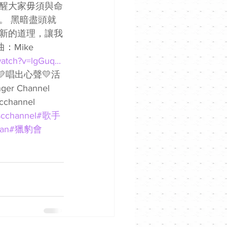
醒大家毋須與命
。 黑暗盡頭就
新的道理，讓我
Mike 
atch?v=lgGuq...
EL 💛唱出心聲💛活
er Channel 
cchannel 
cchannel
#歌手
an
#獵豹會