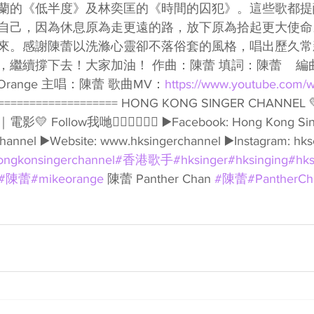
蘭的《低半度》及林奕匡的《時間的囚犯》。這些歌都提
自己，因為休息原為走更遠的路，放下原為拾起更大使命
來。感謝陳蕾以洗滌心靈卻不落俗套的風格，唱出歷久常
繼續撐下去！大家加油！ 作曲：陳蕾 填詞：陳蕾    編曲：
e Orange 主唱：陳蕾 歌曲MV：
https://www.youtube.com/w
=================== HONG KONG SINGER CHANN
ollow我哋👇🏻👇🏻🥰🥰 ▶️Facebook: Hong Kong Sing
hannel ▶️Website: www.hksingerchannel ▶️Instagram: hks
ongkonsingerchannel
#香港歌手
#hksinger
#hksinging
#hks
#陳蕾
#mikeorange
 陳蕾 Panther Chan 
#陳蕾
#PantherCh