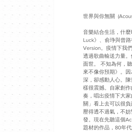
世界與你無關  (Acoust
音樂結合生活，什麼
Luck》、俞琤與曾路
Version。疫情
透過歌曲輸送力量。
面世。 不知為何，
來不像你預期》。因
深，卻感動人心。陳
樣很震撼。自家創作的清
奏，唱出疫情下大家
關」看上去可以很負
壓得透不過氣，不妨
發。現在先聽這個Ac
題材的作品，80年