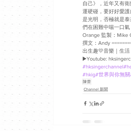
自己》，近年又有衛
運硬碰，要好好愛護
是光明，否極就是泰
們在困難中喘一口氣，
Orange 監製：Mik
撰文：Andy =======
出生趣💛音樂｜生活｜電影💛 F
▶️Youtube: hksingerc
#hksingerchannel
#h
#hkig
#世界與你無關
陳蕾
Channel 新聞