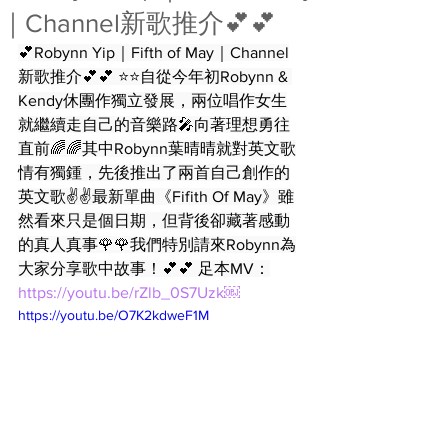
｜Channel新歌推介💕💕
💕Robynn Yip｜Fifth of May｜Channel
新歌推介💕💕 ⭐️⭐️自從今年初Robynn & 
Kendy休團作獨立發展，兩位唱作女生
就繼續走自己的音樂路🎤向著理想勇往
直前🌈🌈其中Robynn葉晴晴就對英文歌
情有獨鍾，先後推出了兩首自己創作的
英文歌✌️✌️最新單曲《Fifith Of May》雖
然看來只是個日期，但背後卻藏著感動
的真人真事🌹🌹我們特別請來Robynn為
大家分享歌中故事！💕💕 足本MV：
https://youtu.be/rZlb_0S7Uzk￼
https://youtu.be/O7K2kdweF1M