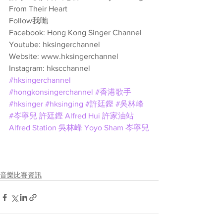
From Their Heart
Follow我哋
Facebook: Hong Kong Singer Channel
Youtube: hksingerchannel
Website: www.hksingerchannel
Instagram: hkscchannel
#hksingerchannel
#hongkonsingerchannel
#香港歌手
#hksinger
#hksinging
#許廷鏗
#吳林峰
#岑寧兒
許廷鏗 Alfred Hui
許家油站 
Alfred Station
吳林峰
Yoyo Sham 岑寧兒
音樂比賽資訊