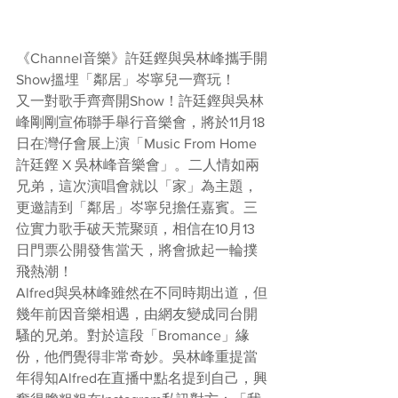
《Channel音樂》許廷鏗與吳林峰攜手開
Show搵埋「鄰居」岑寧兒一齊玩！
又一對歌手齊齊開Show！許廷鏗與吳林
峰剛剛宣佈聯手舉行音樂會，將於11月18
日在灣仔會展上演「Music From Home 
許廷鏗 X 吳林峰音樂會」。二人情如兩
兄弟，這次演唱會就以「家」為主題，
更邀請到「鄰居」岑寧兒擔任嘉賓。三
位實力歌手破天荒聚頭，相信在10月13
日門票公開發售當天，將會掀起一輪撲
飛熱潮！
Alfred與吳林峰雖然在不同時期出道，但
幾年前因音樂相遇，由網友變成同台開
騷的兄弟。對於這段「Bromance」緣
份，他們覺得非常奇妙。吳林峰重提當
年得知Alfred在直播中點名提到自己，興