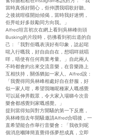
奮得膽粗粗在Instagram私訊對方：「我
當時真係好開心，佢仲讚我唱歌好聽。
之後就咁樣開始傾偈，當時我好迷惘，
佢畀咗好多鼓勵同方向我。」
Alfred坦言初次在網上看到吳林峰街頭
Busking的片段時，彷彿看到初出道的自
己：「我對佢嘅表演好有印象，諗起啱
啱入行嘅我，好自由自在，想唱咩就唱
咩，唔使有任何商業考量。」自此兩人
不時都會約出來交流音樂，在音樂路上
互相扶持，關係猶如一家人。Alfred說：
「我覺得同吳林峰相處好自在舒服，好
似一家人咁，希望我哋呢種家人嘅感覺
可以延伸畀觀眾，令大家入場睇今次音
樂會都感覺到家嘅感覺。」
提到當得知與對方開騷的第一下反應，
吳林峰指去年開騷邀請Alfred合唱後，一
直希望能合作舉行音樂會：「我收到呢
個消息嗰陣簡直覺得係夢想成真，立即