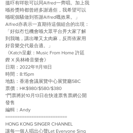
搵吓有咩歌可以同Alfred一齊唱。加上我
喺拎獎時都曾經多謝過佢，我希望可以
喺呢個騷做到答謝Alfred嘅效果。」
Alfred亦表示一直期待這個組合的出現：
「好似冇乜機會喺大眾平台畀大家了解
到我哋，講出嚟又太肉麻，反而依家用
好音樂交代最合適。」
《Katch呈獻：Music From Home 許廷
鏗 X 吳林峰音樂會》
日期：2022年11月18日
時間：8:15pm
地點：香港會議展覽中心展覽廳5BC
票價：HK$980/$580/$380
*門票將於10月13日在快達票售票網公開
發售
編輯：Andy
==========================
HONG KONG SINGER CHANNEL
讓每一個人唱出心聲Let Everyone Sing 