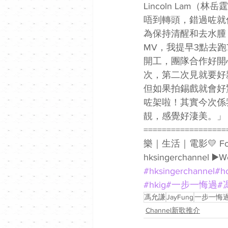
Lincoln La
唔到轉頭，錯過咗就
為保持清醒和去水腫
MV，我提早3點去
開工，團隊合作好開心
次，第二次見就要好
但如果拍錫戲就會好驚
咗架啦！其實今次係
靚，感覺好淒美。」 
===============
樂｜生活｜電影💛 Follow我哋
hksingerchannel ▶️W
#hksingerchannel
#h
#hkig
#一步一悔過
#
馮允謙
JayFung
一步一悔
Channel新歌推介