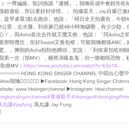
m（林岳霆 ）一齊編曲。歌詞係講『遺憾』，我哋長成中會錯失
係錯過咗，所以要好好珍惜。」 拍攝當天，Jay自爆已連
，提早凌晨3點去跑步。他說：「噚日全天拍廣告，今朝
跑7公里，去水腫。到依家已經48小時無瞓覺，有少少攰，
！」與Asha首次合作就又攬又抱，他說：「同Asha之前喺
親密咁攬住，佢好Sweet又無包袱，可能我哋都係ABC
。」爽朗的Asha拍拍他膊頭，笑說：「到依家拍咗8個鐘，
我第一次（拍MV），雖然演吸血鬼，但一啲都唔恐怖，
歌曲MV：
https://www.youtube.com/watch?v=63e7A...
=========== HONG KONG SINGER CHANNEL 💛唱出
👇🏻👇🏻🥰🥰 ▶️Facebook: Hong Kong Singer Channel
ebsite: www.hksingerchannel ▶️Instagram: hkscchannel 
ongkonsingerchannel
#香港歌手
#hksinger
#hksinging
#hks
馮允謙
#jayfung
 馮允謙 Jay Fung
過