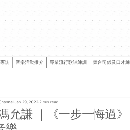
樂專訪
音樂活動推介
專業流行歌唱練訓
舞台司儀及口才練
Channel
Jan 29, 2022
2 min read
ng 馮允謙 ｜《一步一悔過
l音樂