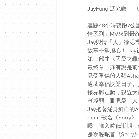
JayFung 馮允謙 ｜
連踩48小時喪跑7公里
情系列」MV來到最
Jay與情「人」徐
故事非常虐心！ J
第二部曲《因愛之罪
最終章，亦有說是前傳
見受重傷的人類As
過著幸福快樂日子。
接赤腳走動，親近大
漸虛弱，眼見愛「人
Jay抱著滿身鮮血的
demo歌名《Sor
嚟，進入咗低潮期，個
是寫咗呢首《Sorr