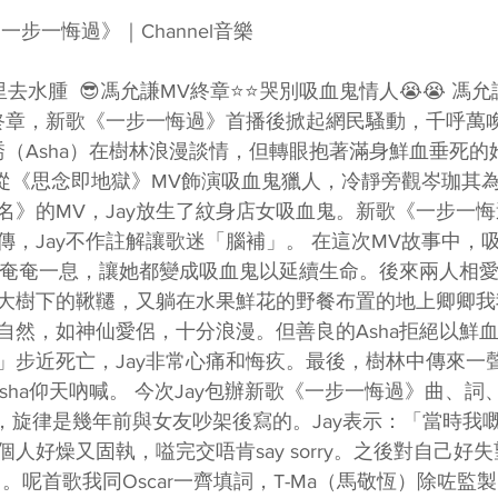
《一步一悔過》｜Channel音樂  
去水腫  😎馮允謙MV終章⭐️⭐️哭別吸血鬼情人😭😭 
終章，新歌《一步一悔過》首播後掀起網民騷動，千呼萬
㴓喬（Asha）在樹林浪漫談情，但轉眼抱著滿身鮮血垂死
ay從《思念即地獄》MV飾演吸血鬼獵人，冷靜旁觀岑珈其
名》的MV，Jay放生了紋身店女吸血鬼。新歌《一步一
，Jay不作註解讓歌迷「腦補」。 在這次MV故事中，吸
ha奄奄一息，讓她都變成吸血鬼以延續生命。後來兩人相
大樹下的鞦韆，又躺在水果鮮花的野餐布置的地上卿卿我我
自然，如神仙愛侶，十分浪漫。但善良的Asha拒絕以鮮
」步近死亡，Jay非常心痛和悔疚。最後，樹林中傳來一
Asha仰天吶喊。 今次Jay包辦新歌《一步一悔過》曲、
ry》，旋律是幾年前與女友吵架後寫的。Jay表示：「當時我
人好燥又固執，嗌完交唔肯say sorry。之後對自己好
y》。呢首歌我同Oscar一齊填詞，T-Ma（馬敬恆）除咗監