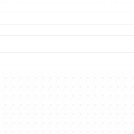
193拉謝安琪、張繼聰、黃偉
炎明
文聯手做新歌《越州公路
Cha
193》😎邀鄭裕玲客串MV ❤️無
以為報欲推腳傷姜濤上門作客
⭐️⭐️