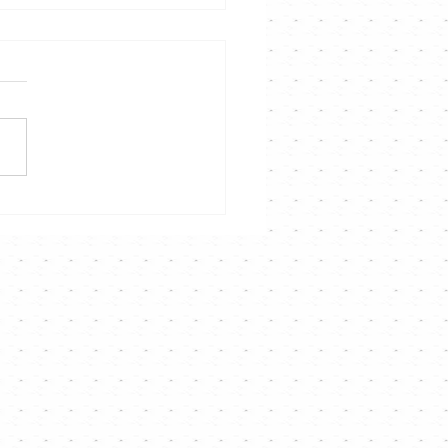
熹 《好想約你》｜
nnel音樂