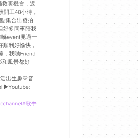
咗補救嘅機會，返
續開工48小時，
4點集合出發拍
但好多同事陪我
event見過一
，好順利好愉快，
我哋Friend
衫和風景都好
心聲💛活出生趣💛音
 ▶️Youtube: 
cchannel
#歌手