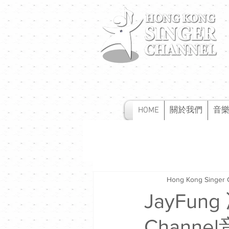
HOME
關於我們
音
Hong Kong Singer 
JayFu
Channe