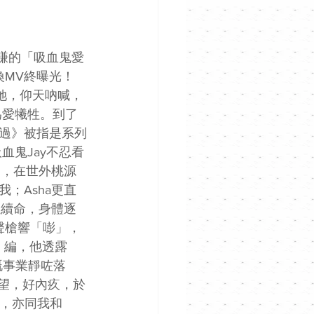
馮允謙的「吸血鬼愛
喚MV終曝光！
的她，仰天吶喊，
為愛犧牲。到了
悔過》被指是系列
血鬼Jay不忍看
愛，在世外桃源
；Asha更直
血續命，身體逐
聲槍響「嘭」，
詞、編，他透露
嘅事業靜咗落
失望，好內疚，於
製，亦同我和